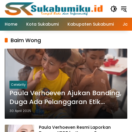
Langsung
ke
konten
Home
Kota Sukabumi
Kabupaten Sukabumi
Jaw
Baim Wong
Celebrity
Paula Verhoeven Ajukan Banding,
Duga Ada Pelanggaran Etik
dalam Putusan Cerai dengan
30 April 2025
Baim Wong
Paula Verhoeven Resmi Laporkan