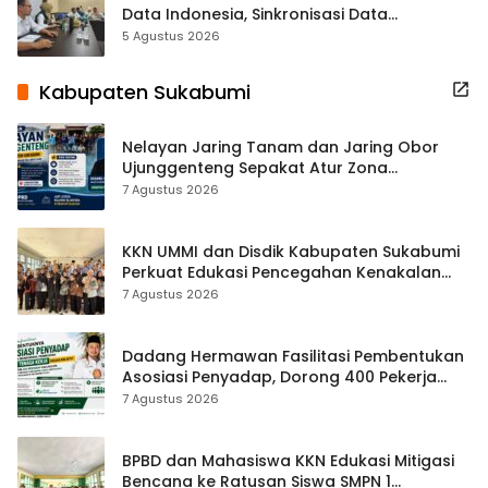
Data Indonesia, Sinkronisasi Data
Kewilayahan Dikebut
5 Agustus 2026
Kabupaten Sukabumi
Nelayan Jaring Tanam dan Jaring Obor
Ujunggenteng Sepakat Atur Zona
Penangkapan
7 Agustus 2026
KKN UMMI dan Disdik Kabupaten Sukabumi
Perkuat Edukasi Pencegahan Kenakalan
Remaja di SMPN 2 Tegalbuleud
7 Agustus 2026
Dadang Hermawan Fasilitasi Pembentukan
Asosiasi Penyadap, Dorong 400 Pekerja
Dapat Perlindungan BPJS
7 Agustus 2026
BPBD dan Mahasiswa KKN Edukasi Mitigasi
Bencana ke Ratusan Siswa SMPN 1