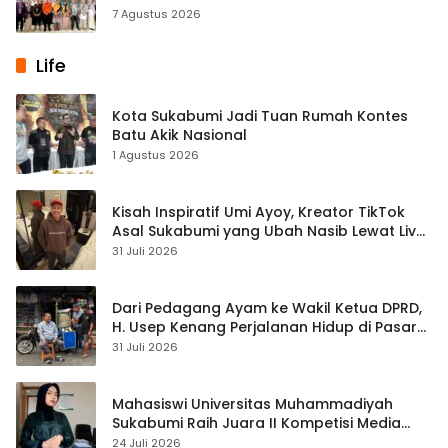
Simpenan
7 Agustus 2026
Life
Kota Sukabumi Jadi Tuan Rumah Kontes
Batu Akik Nasional
1 Agustus 2026
Kisah Inspiratif Umi Ayoy, Kreator TikTok
Asal Sukabumi yang Ubah Nasib Lewat Live
Streaming
31 Juli 2026
Dari Pedagang Ayam ke Wakil Ketua DPRD,
H. Usep Kenang Perjalanan Hidup di Pasar
Cisaat
31 Juli 2026
Mahasiswi Universitas Muhammadiyah
Sukabumi Raih Juara II Kompetisi Media
Pembelajaran Digital Tingkat Internasional
24 Juli 2026