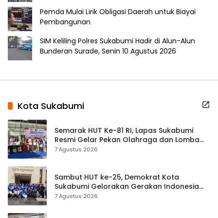
Pemda Mulai Lirik Obligasi Daerah untuk Biayai
Pembangunan
SIM Keliling Polres Sukabumi Hadir di Alun-Alun
Bunderan Surade, Senin 10 Agustus 2026
Kota Sukabumi
Semarak HUT Ke-81 RI, Lapas Sukabumi
Resmi Gelar Pekan Olahraga dan Lomba
Tradisional
7 Agustus 2026
Sambut HUT ke-25, Demokrat Kota
Sukabumi Gelorakan Gerakan Indonesia
ASRI Lewat Aksi Bersih Masjid Agung
7 Agustus 2026