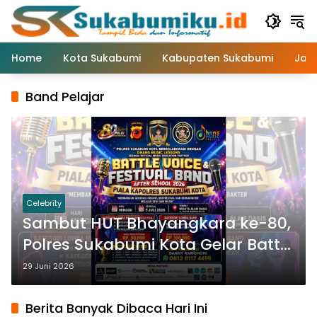
Langsung
ke
konten
Home
Kota Sukabumi
Kabupaten Sukabumi
Jaw
Band Pelajar
Celebrity
Sambut HUT Bhayangkara ke-80,
Polres Sukabumi Kota Gelar Battle
Voice dan Festival Band Antar
29 Juni 2026
Pelajar
Berita Banyak Dibaca Hari Ini