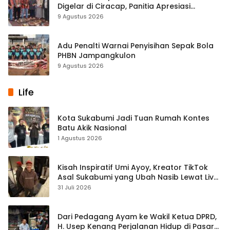
Digelar di Ciracap, Panitia Apresiasi
Dukungan Disbudpora Sukabumi
9 Agustus 2026
Adu Penalti Warnai Penyisihan Sepak Bola
PHBN Jampangkulon
9 Agustus 2026
Life
Kota Sukabumi Jadi Tuan Rumah Kontes
Batu Akik Nasional
1 Agustus 2026
Kisah Inspiratif Umi Ayoy, Kreator TikTok
Asal Sukabumi yang Ubah Nasib Lewat Live
Streaming
31 Juli 2026
Dari Pedagang Ayam ke Wakil Ketua DPRD,
H. Usep Kenang Perjalanan Hidup di Pasar