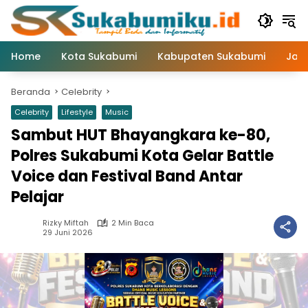
Langsung
ke
konten
Home
Kota Sukabumi
Kabupaten Sukabumi
Jaw
Beranda
Celebrity
Celebrity
Lifestyle
Music
Sambut HUT Bhayangkara ke-80,
Polres Sukabumi Kota Gelar Battle
Voice dan Festival Band Antar
Pelajar
Rizky Miftah
2 Min Baca
29 Juni 2026