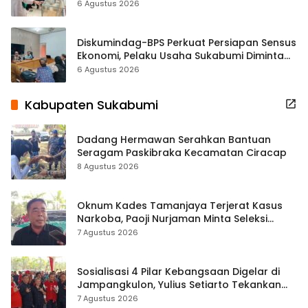
Hampir 500 Koleksi Dipisahkan
6 Agustus 2026
Diskumindag-BPS Perkuat Persiapan Sensus
Ekonomi, Pelaku Usaha Sukabumi Diminta
Terbuka Beri Data
6 Agustus 2026
Kabupaten Sukabumi
Dadang Hermawan Serahkan Bantuan
Seragam Paskibraka Kecamatan Ciracap
8 Agustus 2026
Oknum Kades Tamanjaya Terjerat Kasus
Narkoba, Paoji Nurjaman Minta Seleksi
Calon Kades Diperketat
7 Agustus 2026
Sosialisasi 4 Pilar Kebangsaan Digelar di
Jampangkulon, Yulius Setiarto Tekankan
Pentingnya Persatuan
7 Agustus 2026