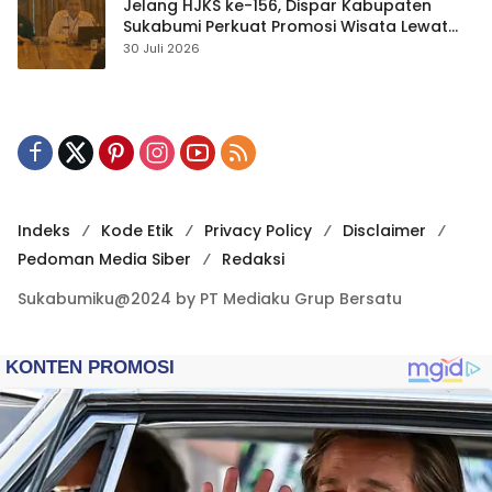
Jelang HJKS ke-156, Dispar Kabupaten
Sukabumi Perkuat Promosi Wisata Lewat
Publikasi Digital
30 Juli 2026
Indeks
Kode Etik
Privacy Policy
Disclaimer
Pedoman Media Siber
Redaksi
Sukabumiku@2024 by PT Mediaku Grup Bersatu