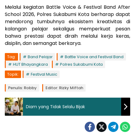
Melalui kegiatan Battle Voice & Festival Band After
School 2026, Polres Sukabumi Kota berharap dapat
mendorong tumbuhnya ekosistem kreativitas di
kalangan pelajar sekaligus memperkuat pesan
bahwa prestasi dapat diraih melalui kerja keras,
disiplin, dan semangat berkarya.
Tag:
Band Pelajar
Battle Voice and Festival Band
HUT Bhayangkara
Polres Sukabumi Kota
Topik:
Festival Music
Penulis: Robby
Editor: Rizky Miftah
Diam yang Tidak Selalu Bijak