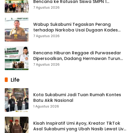
Bencana ke Ratusan Siswa SMPN 1
Simpenan
7 Agustus 2026
Wabup Sukabumi Tegaskan Perang
terhadap Narkoba Usai Dugaan Kades
Terlibat
7 Agustus 2026
Rencana Hiburan Reggae di Purwasedar
Dipersoalkan, Dadang Hermawan Turun
Memfasilitasi Musyawarah
7 Agustus 2026
Life
Kota Sukabumi Jadi Tuan Rumah Kontes
Batu Akik Nasional
1 Agustus 2026
Kisah Inspiratif Umi Ayoy, Kreator TikTok
Asal Sukabumi yang Ubah Nasib Lewat Live