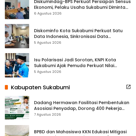
Diskumindag-BPS Perkuat Persiapan Sensus
Ekonomi, Pelaku Usaha Sukabumi Diminta
Terbuka Beri Data
6 Agustus 2026
Diskominfo Kota Sukabumi Perkuat Satu
Data Indonesia, Sinkronisasi Data
Kewilayahan Dikebut
5 Agustus 2026
Isu Polarisasi Jadi Sorotan, KNPI Kota
Sukabumi Ajak Pemuda Perkuat Nilai
Kebangsaan
5 Agustus 2026
Kabupaten Sukabumi
Dadang Hermawan Fasilitasi Pembentukan
Asosiasi Penyadap, Dorong 400 Pekerja
Dapat Perlindungan BPJS
7 Agustus 2026
BPBD dan Mahasiswa KKN Edukasi Mitigasi