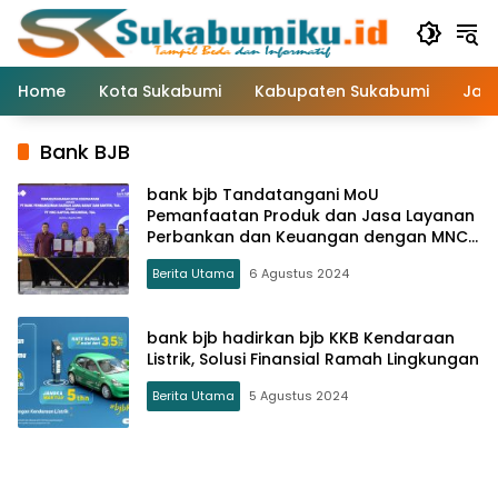
Langsung
ke
konten
Home
Kota Sukabumi
Kabupaten Sukabumi
Jaw
Bank BJB
bank bjb Tandatangani MoU
Pemanfaatan Produk dan Jasa Layanan
Perbankan dan Keuangan dengan MNC
Kapital
Berita Utama
6 Agustus 2024
bank bjb hadirkan bjb KKB Kendaraan
Listrik, Solusi Finansial Ramah Lingkungan
Berita Utama
5 Agustus 2024