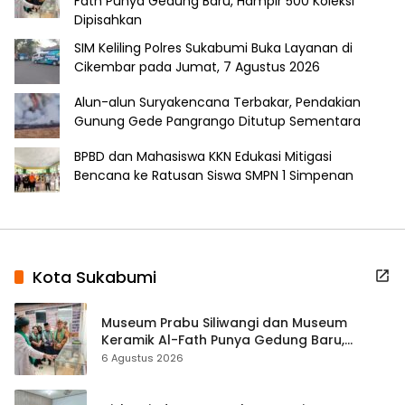
Fath Punya Gedung Baru, Hampir 500 Koleksi
Dipisahkan
SIM Keliling Polres Sukabumi Buka Layanan di
Cikembar pada Jumat, 7 Agustus 2026
Alun-alun Suryakencana Terbakar, Pendakian
Gunung Gede Pangrango Ditutup Sementara
BPBD dan Mahasiswa KKN Edukasi Mitigasi
Bencana ke Ratusan Siswa SMPN 1 Simpenan
Kota Sukabumi
Museum Prabu Siliwangi dan Museum
Keramik Al-Fath Punya Gedung Baru,
Hampir 500 Koleksi Dipisahkan
6 Agustus 2026