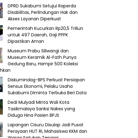
DPRD Sukabumi Setujui Raperda
Disabilitas, Perlindungan Hak dan
Akses Layanan Diperkuat
Pemerintah Kucurkan Rp20,5 Triliun
untuk 497 Daerah, Gaji PPPK
Dipastikan Aman
Museum Prabu Siliwangi dan
Museum Keramik Al-Fath Punya
Gedung Baru, Hampir 500 Koleksi
ahkan
Diskumindag-BPS Perkuat Persiapan
Sensus Ekonomi, Pelaku Usaha
Sukabumi Diminta Terbuka Beri Data
Dedi Mulyadi Minta Wali Kota
Tasikmalaya Sanksi Nakes yang
Diduga Hina Pasien BPJS
Lapangan Cisuru Disulap Jadi Pusat
Perayaan HUT RI, Mahasiswa KKM dan
Warga Satukan Tenaga