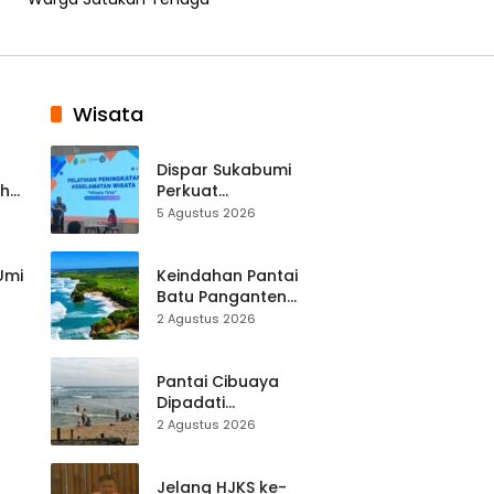
Wisata
Dispar Sukabumi
ah
Perkuat
k
Keselamatan
5 Agustus 2026
Destinasi, SDM
Pariwisata Dibekali
Mitigasi hingga
 Umi
Keindahan Pantai
Teknik Evakuasi
Batu Panganten
Mulai Dilirik
2 Agustus 2026
Wisatawan Lokal
at
dan Luar Daerah
Pantai Cibuaya
Dipadati
Wisatawan,
2 Agustus 2026
Balawista Ingatkan
p di
Pengunjung Tetap
Waspada
Jelang HJKS ke-