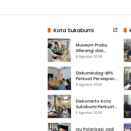
Kota Sukabumi
Museum Prabu
Siliwangi dan
Museum Keramik
6 Agustus 2026
Al-Fath Punya
Gedung Baru,
Hampir 500 Koleksi
Diskumindag-BPS
Dipisahkan
Perkuat Persiapan
Sensus Ekonomi,
6 Agustus 2026
Pelaku Usaha
Sukabumi Diminta
Terbuka Beri Data
Diskominfo Kota
Sukabumi Perkuat
Satu Data
5 Agustus 2026
Indonesia,
Sinkronisasi Data
Kewilayahan
Isu Polarisasi Jadi