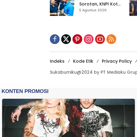
Dikebut
Sorotan, KNPI Kota
Sukabumi Ajak
5 Agustus 2026
Pemuda Perkuat
Nilai Kebangsaan
Indeks
Kode Etik
Privacy Policy
Sukabumiku@2024 by PT Mediaku Grup