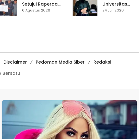
Setujui Raperda
Universitas
Disabilitas,
Muhammadiyah
6 Agustus 2026
24 Juli 2026
Perlindungan Hak
Sukabumi Raih
dan Akses Layanan
Juara II Kompeti
Diperkuat
Media
Pembelajaran
Digital Tingkat
Internasional
Disclaimer
Pedoman Media Siber
Redaksi
 Bersatu