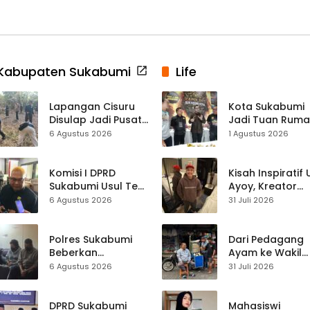
Kabupaten Sukabumi
Life
Lapangan Cisuru
Kota Sukabumi
Disulap Jadi Pusat
Jadi Tuan Rum
Perayaan HUT RI,
Kontes Batu Aki
6 Agustus 2026
1 Agustus 2026
Mahasiswa KKM
Nasional
dan Warga
Satukan Tenaga
Komisi I DPRD
Kisah Inspiratif
Sukabumi Usul Tes
Ayoy, Kreator
Rambut Jadi
TikTok Asal
6 Agustus 2026
31 Juli 2026
Syarat Calon
Sukabumi yang
Kades di Pilkades
Ubah Nasib Lew
2027
Live Streaming
Polres Sukabumi
Dari Pedagang
Beberkan
Ayam ke Wakil
Kronologi
Ketua DPRD, H.
6 Agustus 2026
31 Juli 2026
Diamankannya
Usep Kenang
Kades Tamanjaya
Perjalanan Hidu
dalam Kasus Sabu
Pasar Cisaat
DPRD Sukabumi
Mahasiswi