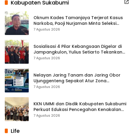
Kabupaten Sukabumi
Oknum Kades Tamanjaya Terjerat Kasus
Narkoba, Paoji Nurjaman Minta Seleksi
Calon Kades Diperketat
7 Agustus 2026
Sosialisasi 4 Pilar Kebangsaan Digelar di
Jampangkulon, Yulius Setiarto Tekankan
Pentingnya Persatuan
7 Agustus 2026
Nelayan Jaring Tanam dan Jaring Obor
Ujunggenteng Sepakat Atur Zona
Penangkapan
7 Agustus 2026
KKN UMMI dan Disdik Kabupaten Sukabumi
Perkuat Edukasi Pencegahan Kenakalan
Remaja di SMPN 2 Tegalbuleud
7 Agustus 2026
Life