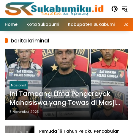
Langsung
ke
konten
Home
Kota Sukabumi
Kabupaten Sukabumi
Jaw
berita kriminal
Nasional
Ini Tampang Lima Pengeroyok
Mahasiswa yang Tewas di Masjid
Agung Sibolga
5 November 2025
Pemuda 19 Tahun Pelaku Pencabulan