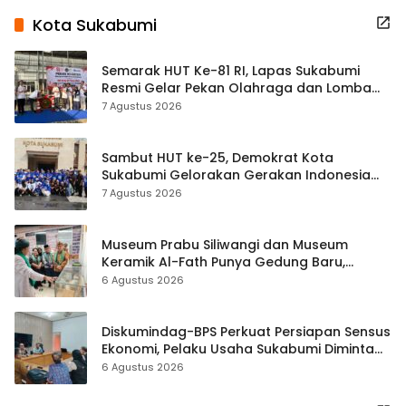
Kota Sukabumi
Semarak HUT Ke-81 RI, Lapas Sukabumi
Resmi Gelar Pekan Olahraga dan Lomba
Tradisional
7 Agustus 2026
Sambut HUT ke-25, Demokrat Kota
Sukabumi Gelorakan Gerakan Indonesia
ASRI Lewat Aksi Bersih Masjid Agung
7 Agustus 2026
Museum Prabu Siliwangi dan Museum
Keramik Al-Fath Punya Gedung Baru,
Hampir 500 Koleksi Dipisahkan
6 Agustus 2026
Diskumindag-BPS Perkuat Persiapan Sensus
Ekonomi, Pelaku Usaha Sukabumi Diminta
Terbuka Beri Data
6 Agustus 2026