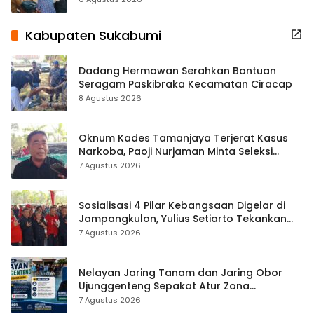
Kabupaten Sukabumi
Dadang Hermawan Serahkan Bantuan
Seragam Paskibraka Kecamatan Ciracap
8 Agustus 2026
Oknum Kades Tamanjaya Terjerat Kasus
Narkoba, Paoji Nurjaman Minta Seleksi
Calon Kades Diperketat
7 Agustus 2026
Sosialisasi 4 Pilar Kebangsaan Digelar di
Jampangkulon, Yulius Setiarto Tekankan
Pentingnya Persatuan
7 Agustus 2026
Nelayan Jaring Tanam dan Jaring Obor
Ujunggenteng Sepakat Atur Zona
Penangkapan
7 Agustus 2026