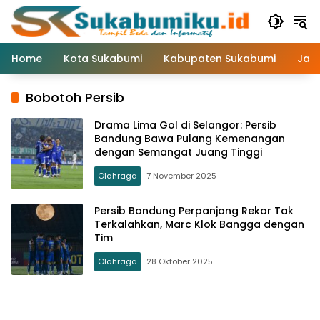
Langsung
ke
konten
Home
Kota Sukabumi
Kabupaten Sukabumi
Jaw
Bobotoh Persib
Drama Lima Gol di Selangor: Persib
Bandung Bawa Pulang Kemenangan
dengan Semangat Juang Tinggi
Olahraga
7 November 2025
Persib Bandung Perpanjang Rekor Tak
Terkalahkan, Marc Klok Bangga dengan
Tim
Olahraga
28 Oktober 2025