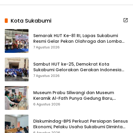
Kota Sukabumi
Semarak HUT Ke-81 RI, Lapas Sukabumi
Resmi Gelar Pekan Olahraga dan Lomba
Tradisional
7 Agustus 2026
Sambut HUT ke-25, Demokrat Kota
Sukabumi Gelorakan Gerakan Indonesia
ASRI Lewat Aksi Bersih Masjid Agung
7 Agustus 2026
Museum Prabu Siliwangi dan Museum
Keramik Al-Fath Punya Gedung Baru,
Hampir 500 Koleksi Dipisahkan
6 Agustus 2026
Diskumindag-BPS Perkuat Persiapan Sensus
Ekonomi, Pelaku Usaha Sukabumi Diminta
Terbuka Beri Data
6 Agustus 2026