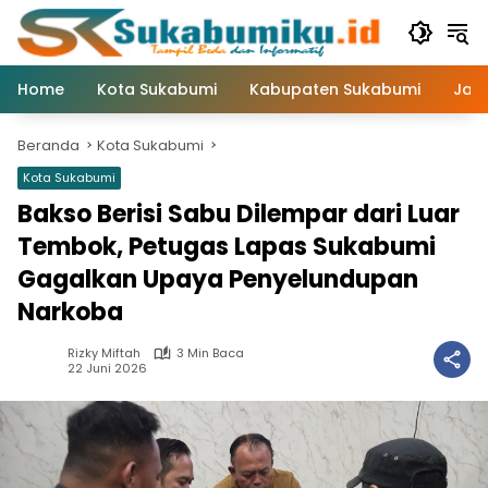
Langsung
ke
konten
Home
Kota Sukabumi
Kabupaten Sukabumi
Jaw
Beranda
Kota Sukabumi
Kota Sukabumi
Bakso Berisi Sabu Dilempar dari Luar
Tembok, Petugas Lapas Sukabumi
Gagalkan Upaya Penyelundupan
Narkoba
Rizky Miftah
3 Min Baca
22 Juni 2026