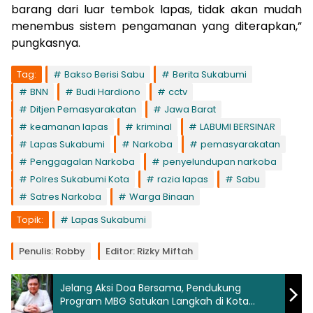
barang dari luar tembok lapas, tidak akan mudah
menembus sistem pengamanan yang diterapkan,”
pungkasnya.
Tag:
Bakso Berisi Sabu
Berita Sukabumi
BNN
Budi Hardiono
cctv
Ditjen Pemasyarakatan
Jawa Barat
keamanan lapas
kriminal
LABUMI BERSINAR
Lapas Sukabumi
Narkoba
pemasyarakatan
Penggagalan Narkoba
penyelundupan narkoba
Polres Sukabumi Kota
razia lapas
Sabu
Satres Narkoba
Warga Binaan
Topik:
Lapas Sukabumi
Penulis: Robby
Editor: Rizky Miftah
Jelang Aksi Doa Bersama, Pendukung
Program MBG Satukan Langkah di Kota