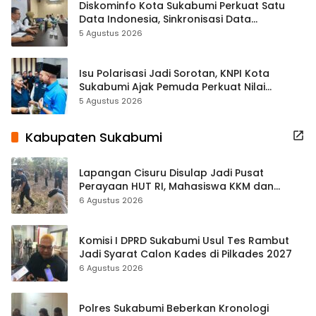
Diskominfo Kota Sukabumi Perkuat Satu
Data Indonesia, Sinkronisasi Data
Kewilayahan Dikebut
5 Agustus 2026
Isu Polarisasi Jadi Sorotan, KNPI Kota
Sukabumi Ajak Pemuda Perkuat Nilai
Kebangsaan
5 Agustus 2026
Kabupaten Sukabumi
Lapangan Cisuru Disulap Jadi Pusat
Perayaan HUT RI, Mahasiswa KKM dan
Warga Satukan Tenaga
6 Agustus 2026
Komisi I DPRD Sukabumi Usul Tes Rambut
Jadi Syarat Calon Kades di Pilkades 2027
6 Agustus 2026
Polres Sukabumi Beberkan Kronologi