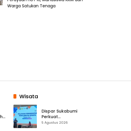
Warga Satukan Tenaga
Wisata
Dispar Sukabumi
ah
Perkuat
k
Keselamatan
5 Agustus 2026
Destinasi, SDM