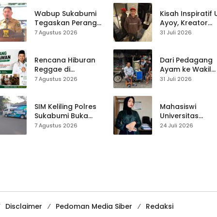
Ratusan Siswa
SMPN 1 Simpenan
Wabup Sukabumi
Kisah Inspiratif
Tegaskan Perang
Ayoy, Kreator
terhadap Narkoba
TikTok Asal
7 Agustus 2026
31 Juli 2026
Usai Dugaan Kades
Sukabumi yang
Terlibat
Ubah Nasib Lew
Live Streaming
Rencana Hiburan
Dari Pedagang
Reggae di
Ayam ke Wakil
Purwasedar
Ketua DPRD, H.
7 Agustus 2026
31 Juli 2026
Dipersoalkan,
Usep Kenang
Dadang Hermawan
Perjalanan Hidu
Turun Memfasilitasi
Pasar Cisaat
SIM Keliling Polres
Mahasiswi
Musyawarah
Sukabumi Buka
Universitas
Layanan di
Muhammadiyah
7 Agustus 2026
24 Juli 2026
Cikembar pada
Sukabumi Raih
Jumat, 7 Agustus
Juara II Kompeti
2026
Media
Pembelajaran
Digital Tingkat
Internasional
Disclaimer
Pedoman Media Siber
Redaksi