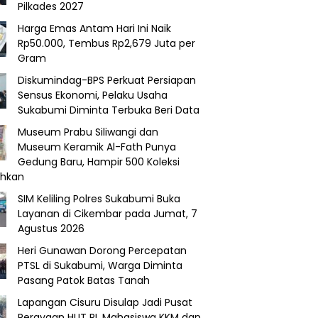
Pilkades 2027
Harga Emas Antam Hari Ini Naik
Rp50.000, Tembus Rp2,679 Juta per
Gram
Diskumindag-BPS Perkuat Persiapan
Sensus Ekonomi, Pelaku Usaha
Sukabumi Diminta Terbuka Beri Data
Museum Prabu Siliwangi dan
Museum Keramik Al-Fath Punya
Gedung Baru, Hampir 500 Koleksi
ahkan
SIM Keliling Polres Sukabumi Buka
Layanan di Cikembar pada Jumat, 7
Agustus 2026
Heri Gunawan Dorong Percepatan
PTSL di Sukabumi, Warga Diminta
Pasang Patok Batas Tanah
Lapangan Cisuru Disulap Jadi Pusat
Perayaan HUT RI, Mahasiswa KKM dan