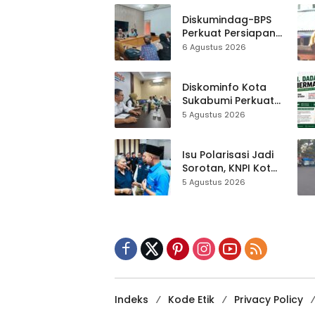
Gedung Baru,
Hampir 500 Koleksi
Diskumindag-BPS
Dipisahkan
Perkuat Persiapan
Sensus Ekonomi,
6 Agustus 2026
Pelaku Usaha
Sukabumi Diminta
Terbuka Beri Data
Diskominfo Kota
Sukabumi Perkuat
Satu Data
5 Agustus 2026
Indonesia,
Sinkronisasi Data
Kewilayahan
Isu Polarisasi Jadi
Dikebut
Sorotan, KNPI Kota
Sukabumi Ajak
5 Agustus 2026
Pemuda Perkuat
Nilai Kebangsaan
Indeks
Kode Etik
Privacy Policy