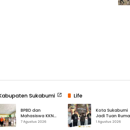
Kabupaten Sukabumi
Life
BPBD dan
Kota Sukabumi
Mahasiswa KKN
Jadi Tuan Rum
Edukasi Mitigasi
Kontes Batu Aki
7 Agustus 2026
1 Agustus 2026
Bencana ke
Nasional