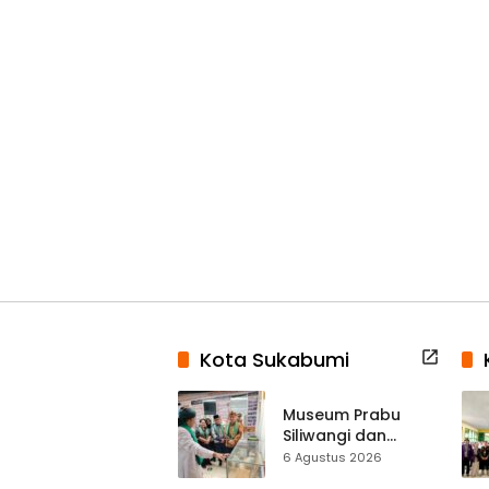
Kota Sukabumi
Museum Prabu
Siliwangi dan
Museum Keramik
6 Agustus 2026
Al-Fath Punya