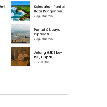
Pariwisata Dibekali
Mitigasi hingga
 Umi
Keindahan Pantai
Teknik Evakuasi
Batu Panganten
Mulai Dilirik
2 Agustus 2026
Wisatawan Lokal
at
dan Luar Daerah
Pantai Cibuaya
Dipadati
Wisatawan,
2 Agustus 2026
Balawista Ingatkan
p di
Pengunjung Tetap
Waspada
Jelang HJKS ke-
156, Dispar
Kabupaten
30 Juli 2026
Sukabumi Perkuat
si
Promosi Wisata
Lewat Publikasi
Digital