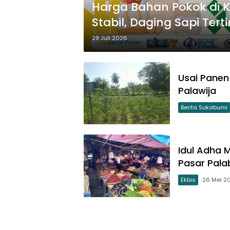
Harga Bahan Pokok di 
Stabil, Daging Sapi Tert
Rp47 Ribu
29 Juli 2026
Usai Panen
Palawija
Berita Sukabumi
Idul Adha 
Pasar Pala
Ekbis
26 Mei 2