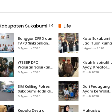
Kabupaten Sukabumi
Life
Banggar DPRD dan
Kota Sukabumi
TAPD Sinkronkan
Jadi Tuan Rum
Anggaran
Kontes Batu Aki
6 Agustus 2026
1 Agustus 2026
Sukabumi, Program
Nasional
Prioritas hingga
Pendapatan
YFSBBP DPC
Kisah Inspiratif
Dibahas
Waluran Salurkan
Ayoy, Kreator
Bantuan Sosial
TikTok Asal
6 Agustus 2026
31 Juli 2026
untuk Bocah
Sukabumi yang
Korban Luka Bakar
Ubah Nasib Lew
Air Panas
Live Streaming
SIM Keliling Polres
Dari Pedagang
Sukabumi Hadir di
Ayam ke Wakil
Kalapa Nunggal,
Ketua DPRD, H.
6 Agustus 2026
31 Juli 2026
Kamis 6 Agustus
Usep Kenang
2026
Perjalanan Hidu
Pasar Cisaat
Kepala Desa di
Mahasiswi