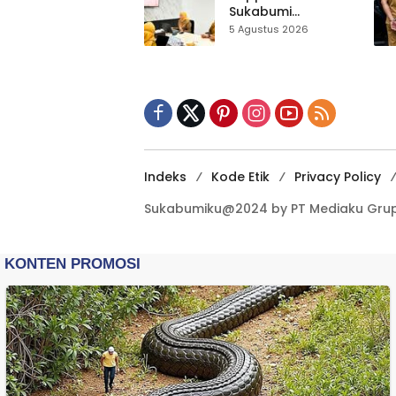
Tangan
Sukabumi
Matangkan Inovasi
5 Agustus 2026
Puskesmas untuk
IGA 2026
Indeks
Kode Etik
Privacy Policy
Sukabumiku@2024 by PT Mediaku Grup