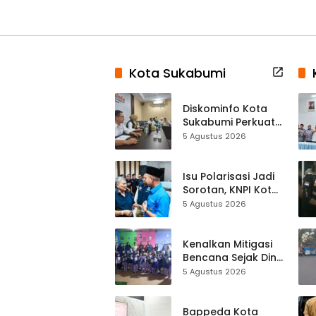
Kota Sukabumi
Diskominfo Kota
Sukabumi Perkuat
Satu Data
5 Agustus 2026
Indonesia,
Sinkronisasi Data
Kewilayahan
Isu Polarisasi Jadi
Dikebut
Sorotan, KNPI Kota
Sukabumi Ajak
5 Agustus 2026
Pemuda Perkuat
Nilai Kebangsaan
Kenalkan Mitigasi
Bencana Sejak Dini,
Anak-anak KB
5 Agustus 2026
Baitul Makmur
Sukabumi Belajar
Lewat Boneka
Bappeda Kota