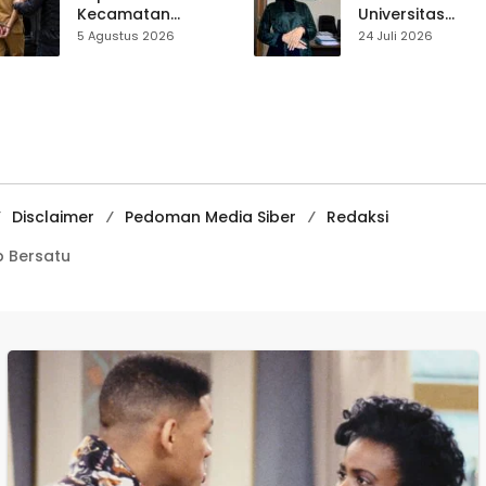
Kecamatan
Universitas
Ciemas Diduga
Muhammadiyah
5 Agustus 2026
24 Juli 2026
Diamankan
Sukabumi Raih
Satnarkoba, Polisi
Juara II Kompeti
Belum Beri
Media
Penjelasan Resmi
Pembelajaran
Digital Tingkat
Internasional
Disclaimer
Pedoman Media Siber
Redaksi
 Bersatu