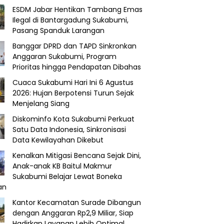
ESDM Jabar Hentikan Tambang Emas
Ilegal di Bantargadung Sukabumi,
Pasang Spanduk Larangan
Banggar DPRD dan TAPD Sinkronkan
Anggaran Sukabumi, Program
Prioritas hingga Pendapatan Dibahas
Cuaca Sukabumi Hari Ini 6 Agustus
2026: Hujan Berpotensi Turun Sejak
Menjelang Siang
Diskominfo Kota Sukabumi Perkuat
Satu Data Indonesia, Sinkronisasi
Data Kewilayahan Dikebut
Kenalkan Mitigasi Bencana Sejak Dini,
Anak-anak KB Baitul Makmur
Sukabumi Belajar Lewat Boneka
an
Kantor Kecamatan Surade Dibangun
dengan Anggaran Rp2,9 Miliar, Siap
Hadirkan Layanan Lebih Optimal