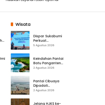
Wisata
Dispar Sukabumi
ah
Perkuat
k
Keselamatan
5 Agustus 2026
Destinasi, SDM
Pariwisata Dibekali
Mitigasi hingga
 Umi
Keindahan Pantai
Teknik Evakuasi
Batu Panganten
Mulai Dilirik
2 Agustus 2026
Wisatawan Lokal
at
dan Luar Daerah
Pantai Cibuaya
Dipadati
Wisatawan,
2 Agustus 2026
Balawista Ingatkan
p di
Pengunjung Tetap
Waspada
Jelang HJKS ke-