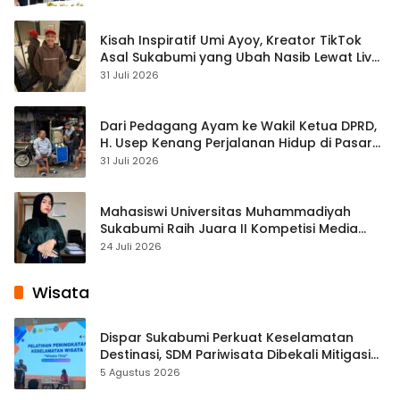
Kisah Inspiratif Umi Ayoy, Kreator TikTok
Asal Sukabumi yang Ubah Nasib Lewat Live
Streaming
31 Juli 2026
Dari Pedagang Ayam ke Wakil Ketua DPRD,
H. Usep Kenang Perjalanan Hidup di Pasar
Cisaat
31 Juli 2026
Mahasiswi Universitas Muhammadiyah
Sukabumi Raih Juara II Kompetisi Media
Pembelajaran Digital Tingkat Internasional
24 Juli 2026
Wisata
Dispar Sukabumi Perkuat Keselamatan
Destinasi, SDM Pariwisata Dibekali Mitigasi
hingga Teknik Evakuasi
5 Agustus 2026