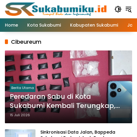
Langsung
ke
konten
Home
Kota Sukabumi
Kabupaten Sukabumi
Jaw
Cibeureum
Berita Utama
Peredaran Sabu di Kota
Sukabumi Kembali Terungkap,
Polisi Sita 48 Gram Barang Bukti
15 Juli 2026
Sinkronisasi Data Jalan, Bappeda