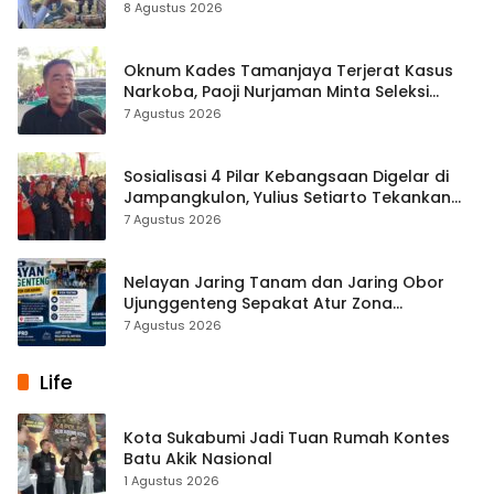
8 Agustus 2026
Oknum Kades Tamanjaya Terjerat Kasus
Narkoba, Paoji Nurjaman Minta Seleksi
Calon Kades Diperketat
7 Agustus 2026
Sosialisasi 4 Pilar Kebangsaan Digelar di
Jampangkulon, Yulius Setiarto Tekankan
Pentingnya Persatuan
7 Agustus 2026
Nelayan Jaring Tanam dan Jaring Obor
Ujunggenteng Sepakat Atur Zona
Penangkapan
7 Agustus 2026
Life
Kota Sukabumi Jadi Tuan Rumah Kontes
Batu Akik Nasional
1 Agustus 2026