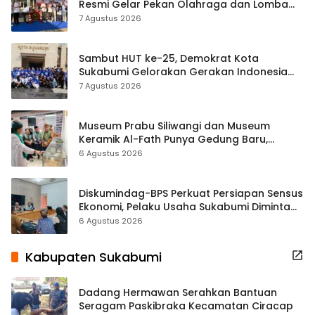
Resmi Gelar Pekan Olahraga dan Lomba
Tradisional
7 Agustus 2026
Sambut HUT ke-25, Demokrat Kota
Sukabumi Gelorakan Gerakan Indonesia
ASRI Lewat Aksi Bersih Masjid Agung
7 Agustus 2026
Museum Prabu Siliwangi dan Museum
Keramik Al-Fath Punya Gedung Baru,
Hampir 500 Koleksi Dipisahkan
6 Agustus 2026
Diskumindag-BPS Perkuat Persiapan Sensus
Ekonomi, Pelaku Usaha Sukabumi Diminta
Terbuka Beri Data
6 Agustus 2026
Kabupaten Sukabumi
Dadang Hermawan Serahkan Bantuan
Seragam Paskibraka Kecamatan Ciracap