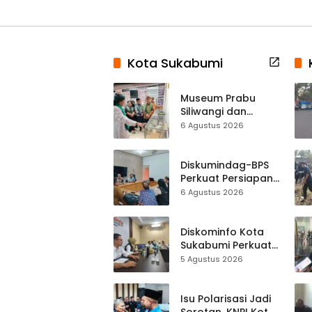
Kota Sukabumi
Museum Prabu
Siliwangi dan
Museum Keramik
6 Agustus 2026
Al-Fath Punya
Gedung Baru,
Hampir 500 Koleksi
Diskumindag-BPS
Dipisahkan
Perkuat Persiapan
Sensus Ekonomi,
6 Agustus 2026
Pelaku Usaha
Sukabumi Diminta
Terbuka Beri Data
Diskominfo Kota
Sukabumi Perkuat
Satu Data
5 Agustus 2026
Indonesia,
Sinkronisasi Data
Kewilayahan
Isu Polarisasi Jadi
Dikebut