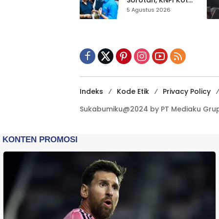
Sorotan, KNPI Kota
Sukabumi Ajak
5 Agustus 2026
Pemuda Perkuat
Nilai Kebangsaan
Indeks
Kode Etik
Privacy Policy
Sukabumiku@2024 by PT Mediaku Grup