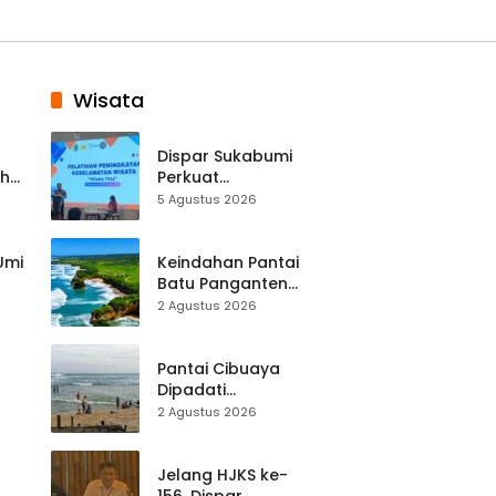
Wisata
Dispar Sukabumi
ah
Perkuat
k
Keselamatan
5 Agustus 2026
Destinasi, SDM
Pariwisata Dibekali
Mitigasi hingga
 Umi
Keindahan Pantai
Teknik Evakuasi
Batu Panganten
Mulai Dilirik
2 Agustus 2026
Wisatawan Lokal
at
dan Luar Daerah
Pantai Cibuaya
Dipadati
Wisatawan,
2 Agustus 2026
Balawista Ingatkan
p di
Pengunjung Tetap
Waspada
Jelang HJKS ke-