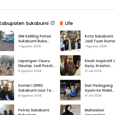
Kabupaten Sukabumi
Life
SIM Keliling Polres
Kota Sukabumi
Sukabumi Buka
Jadi Tuan Rum
Layanan di
Kontes Batu Aki
7 Agustus 2026
1 Agustus 2026
Cikembar pada
Nasional
Jumat, 7 Agustus
2026
Lapangan Cisuru
Kisah Inspiratif
Disulap Jadi Pusat
Ayoy, Kreator
Perayaan HUT RI,
TikTok Asal
6 Agustus 2026
31 Juli 2026
Mahasiswa KKM
Sukabumi yang
dan Warga
Ubah Nasib Lew
Satukan Tenaga
Live Streaming
Komisi I DPRD
Dari Pedagang
Sukabumi Usul Tes
Ayam ke Wakil
Rambut Jadi
Ketua DPRD, H.
6 Agustus 2026
31 Juli 2026
Syarat Calon
Usep Kenang
Kades di Pilkades
Perjalanan Hidu
2027
Pasar Cisaat
Polres Sukabumi
Mahasiswi