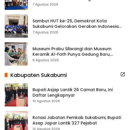
Tradisional
7 Agustus 2026
Sambut HUT ke-25, Demokrat Kota
Sukabumi Gelorakan Gerakan Indonesia
ASRI Lewat Aksi Bersih Masjid Agung
7 Agustus 2026
Museum Prabu Siliwangi dan Museum
Keramik Al-Fath Punya Gedung Baru,
Hampir 500 Koleksi Dipisahkan
6 Agustus 2026
Kabupaten Sukabumi
Bupati Asjap Lantik 26 Camat Baru, Ini
Daftar Lengkapnya!
10 Agustus 2026
Rotasi Jabatan Pemkab Sukabumi, Bupati
Asep Japar Lantik 327 Pejabat
10 Agustus 2026