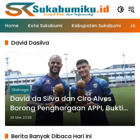
Langsung
ke
konten
Home
Kota Sukabumi
Kabupaten Sukabumi
Jaw
David Dasilva
Olahraga
David da Silva dan Ciro Alves
Borong Penghargaan APPI, Bukti
Dominasi Persib
28 Mei 2026
Berita Banyak Dibaca Hari Ini