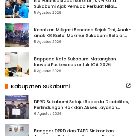
Isu Polarisasi Jadi Sorotan, KNPI Kota
Sukabumi Ajak Pemuda Perkuat Nilai
Kebangsaan
5 Agustus 2026
Kenalkan Mitigasi Bencana Sejak Dini, Anak-
anak KB Baitul Makmur Sukabumi Belajar
Lewat Boneka Tangan
5 Agustus 2026
Bappeda Kota Sukabumi Matangkan
Inovasi Puskesmas untuk IGA 2026
5 Agustus 2026
Kabupaten Sukabumi
DPRD Sukabumi Setujui Raperda Disabilitas,
Perlindungan Hak dan Akses Layanan
Diperkuat
6 Agustus 2026
Banggar DPRD dan TAPD Sinkronkan