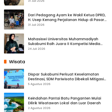
Streaming
31 Juli 2026
Dari Pedagang Ayam ke Wakil Ketua DPRD,
H. Usep Kenang Perjalanan Hidup di Pasar
Cisaat
31 Juli 2026
Mahasiswi Universitas Muhammadiyah
Sukabumi Raih Juara II Kompetisi Media
Pembelajaran Digital Tingkat Internasional
24 Juli 2026
Wisata
Dispar Sukabumi Perkuat Keselamatan
Destinasi, SDM Pariwisata Dibekali Mitigasi
hingga Teknik Evakuasi
5 Agustus 2026
Keindahan Pantai Batu Panganten Mulai
Dilirik Wisatawan Lokal dan Luar Daerah
2 Agustus 2026