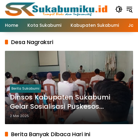
Langsung
ke
konten
Home
Kota Sukabumi
Kabupaten Sukabumi
Jaw
Desa Nagraksri
Berita Sukabumi
Dinsos Kabupaten Sukabumi
Gelar Sosialisasi Puskesos
Wilayah Dapil VI, Fokuskan Sinergi
2 Mei 2025
Sistem Onlin
Berita Banyak Dibaca Hari Ini