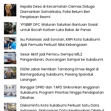
Kepala Desa di Kecamatan Ciemas Diduga
Diamankan Satnarkoba, Polisi Belum Beri
Penjelasan Resmi
YFSBBP DPC Waluran Salurkan Bantuan Sosial
untuk Bocah Korban Luka Bakar Air Panas
Isu Polarisasi Jadi Sorotan, KNPI Kota Sukabumi
Ajak Pemuda Perkuat Nilai Kebangsaan
Sesar Aktif jadi Pemicu Gempa M5,2
Pangandaran, Guncangan Sampai ke Sukabumi
ESDM Jabar Hentikan Tambang Emas Ilegal di
Bantargadung Sukabumi, Pasang Spanduk
Larangan
Banggar DPRD dan TAPD Sinkronkan Anggaran
Sukabumi, Program Prioritas hingga Pendapatan
Dibahas
Diskominfo Kota Sukabumi Perkuat Satu Data
Indonesia, Sinkronisasi Data Kewilayahan Dikebut