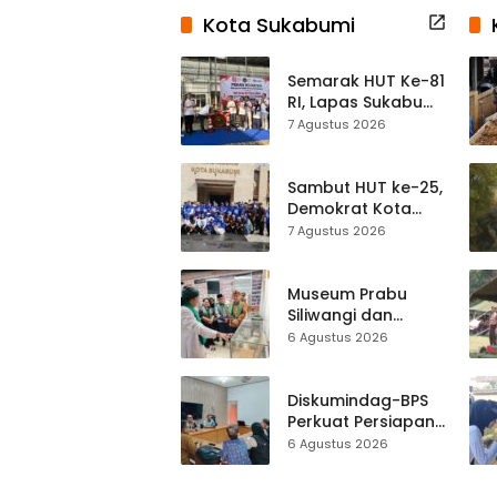
Kota Sukabumi
Semarak HUT Ke-81
RI, Lapas Sukabumi
Resmi Gelar Pekan
7 Agustus 2026
Olahraga dan
Lomba Tradisional
Sambut HUT ke-25,
Demokrat Kota
Sukabumi
7 Agustus 2026
Gelorakan
Gerakan Indonesia
ASRI Lewat Aksi
Museum Prabu
Bersih Masjid
Siliwangi dan
Agung
Museum Keramik
6 Agustus 2026
Al-Fath Punya
Gedung Baru,
Hampir 500 Koleksi
Diskumindag-BPS
Dipisahkan
Perkuat Persiapan
Sensus Ekonomi,
6 Agustus 2026
Pelaku Usaha
Sukabumi Diminta