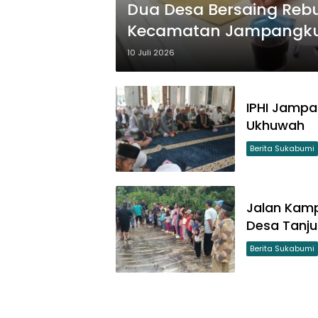
Dua Desa Bersaing Rebu
Kecamatan Jampangkul
Desa Mubarokah
10 Juli 2026
IPHI Jamp
Ukhuwah
Berita Sukabumi
Jalan Kam
Desa Tanjun
Berita Sukabumi