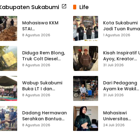
Kabupaten Sukabumi
Life
Mahasiswa KKM
Kota Sukabumi
STAI
Jadi Tuan Rum
Palabuhanratu
Kontes Batu Aki
8 Agustus 2026
1 Agustus 2026
Gotong Royong
Nasional
Perbaiki Akses
Jalan Majelis Ta’lim
Diduga Rem Blong,
Kisah Inspiratif
di Sagaranten
Truk Colt Diesel
Ayoy, Kreator
Terperosok di Jalur
TikTok Asal
8 Agustus 2026
31 Juli 2026
Cikidang–
Sukabumi yang
Palabuhanratu
Ubah Nasib Lew
Live Streaming
Wabup Sukabumi
Dari Pedagang
Buka LT I dan
Ayam ke Wakil
KANIRA, Tekankan
Ketua DPRD, H.
8 Agustus 2026
31 Juli 2026
Pramuka sebagai
Usep Kenang
Wadah
Perjalanan Hidu
Pembentukan
Pasar Cisaat
Dadang Hermawan
Mahasiswi
Karakter
Serahkan Bantuan
Universitas
Seragam
Muhammadiyah
8 Agustus 2026
24 Juli 2026
Paskibraka
Sukabumi Raih
Kecamatan
Juara II Kompeti