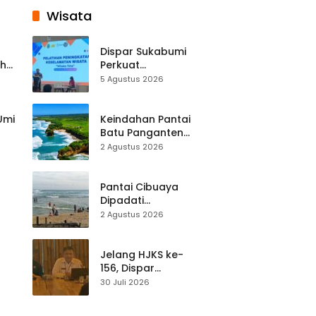
Wisata
Dispar Sukabumi
ah
Perkuat
k
Keselamatan
5 Agustus 2026
Destinasi, SDM
Pariwisata Dibekali
Mitigasi hingga
 Umi
Keindahan Pantai
Teknik Evakuasi
Batu Panganten
Mulai Dilirik
2 Agustus 2026
Wisatawan Lokal
at
dan Luar Daerah
Pantai Cibuaya
Dipadati
Wisatawan,
2 Agustus 2026
Balawista Ingatkan
p di
Pengunjung Tetap
Waspada
Jelang HJKS ke-
156, Dispar
Kabupaten
30 Juli 2026
Sukabumi Perkuat
si
Promosi Wisata