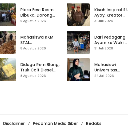
Ketiga di Titik yang
Sama
Plara Fest Resmi
Kisah Inspiratif
Dibuka, Dorong
Ayoy, Kreator
Pariwisata dan
TikTok Asal
9 Agustus 2026
31 Juli 2026
UMKM Sukabumi
Sukabumi yang
Ubah Nasib Lew
Live Streaming
Mahasiswa KKM
Dari Pedagang
STAI
Ayam ke Wakil
Palabuhanratu
Ketua DPRD, H.
8 Agustus 2026
31 Juli 2026
Gotong Royong
Usep Kenang
Perbaiki Akses
Perjalanan Hidu
Jalan Majelis Ta’lim
Pasar Cisaat
Diduga Rem Blong,
Mahasiswi
di Sagaranten
Truk Colt Diesel
Universitas
Terperosok di Jalur
Muhammadiyah
8 Agustus 2026
24 Juli 2026
Cikidang–
Sukabumi Raih
Palabuhanratu
Juara II Kompeti
Media
Pembelajaran
Digital Tingkat
Internasional
Disclaimer
Pedoman Media Siber
Redaksi