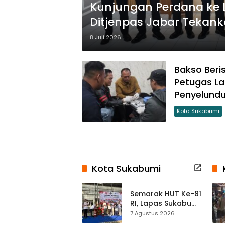
Kunjungan Perdana ke 
Ditjenpas Jabar Tekan
8 Juli 2026
Bakso Beri
Petugas L
Penyelund
Kota Sukabumi
Kota Sukabumi
Semarak HUT Ke-81
RI, Lapas Sukabumi
Resmi Gelar Pekan
7 Agustus 2026
Olahraga dan