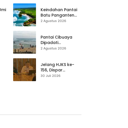
Pariwisata Dibekali
Mitigasi hingga
 Umi
Keindahan Pantai
Teknik Evakuasi
Batu Panganten
Mulai Dilirik
2 Agustus 2026
Wisatawan Lokal
at
dan Luar Daerah
Pantai Cibuaya
Dipadati
Wisatawan,
2 Agustus 2026
Balawista Ingatkan
p di
Pengunjung Tetap
Waspada
Jelang HJKS ke-
156, Dispar
Kabupaten
30 Juli 2026
Sukabumi Perkuat
si
Promosi Wisata
Lewat Publikasi
Digital