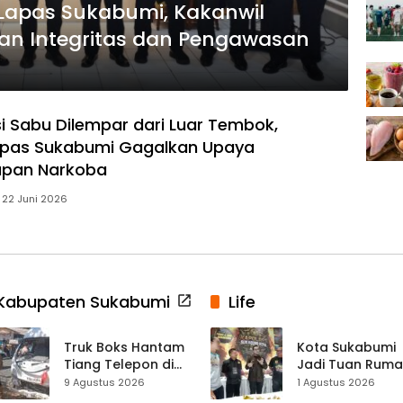
Lapas Sukabumi, Kakanwil
kan Integritas dan Pengawasan
si Sabu Dilempar dari Luar Tembok,
apas Sukabumi Gagalkan Upaya
upan Narkoba
22 Juni 2026
Kabupaten Sukabumi
Life
Truk Boks Hantam
Kota Sukabumi
Tiang Telepon di
Jadi Tuan Rum
Jampangkulon,
Kontes Batu Aki
9 Agustus 2026
1 Agustus 2026
Jadi Kecelakaan
Nasional