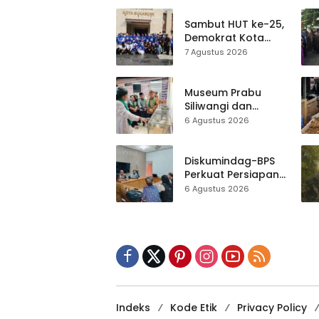
Lomba Tradisional
Sambut HUT ke-25,
Demokrat Kota
Sukabumi
7 Agustus 2026
Gelorakan
Gerakan Indonesia
ASRI Lewat Aksi
Museum Prabu
Bersih Masjid
Siliwangi dan
Agung
Museum Keramik
6 Agustus 2026
Al-Fath Punya
Gedung Baru,
Hampir 500 Koleksi
Diskumindag-BPS
Dipisahkan
Perkuat Persiapan
Sensus Ekonomi,
6 Agustus 2026
Pelaku Usaha
Sukabumi Diminta
Terbuka Beri Data
Indeks
Kode Etik
Privacy Policy