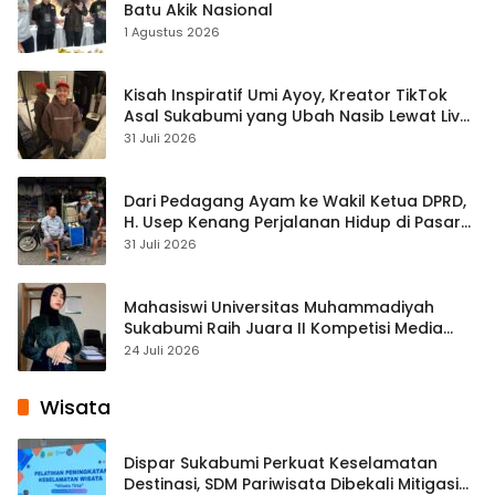
Batu Akik Nasional
1 Agustus 2026
Kisah Inspiratif Umi Ayoy, Kreator TikTok
Asal Sukabumi yang Ubah Nasib Lewat Live
Streaming
31 Juli 2026
Dari Pedagang Ayam ke Wakil Ketua DPRD,
H. Usep Kenang Perjalanan Hidup di Pasar
Cisaat
31 Juli 2026
Mahasiswi Universitas Muhammadiyah
Sukabumi Raih Juara II Kompetisi Media
Pembelajaran Digital Tingkat Internasional
24 Juli 2026
Wisata
Dispar Sukabumi Perkuat Keselamatan
Destinasi, SDM Pariwisata Dibekali Mitigasi