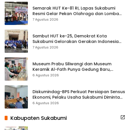
Semarak HUT Ke-81 RI, Lapas Sukabumi
Resmi Gelar Pekan Olahraga dan Lomba
Tradisional
7 Agustus 2026
Sambut HUT ke-25, Demokrat Kota
Sukabumi Gelorakan Gerakan Indonesia
ASRI Lewat Aksi Bersih Masjid Agung
7 Agustus 2026
Museum Prabu Siliwangi dan Museum
Keramik Al-Fath Punya Gedung Baru,
Hampir 500 Koleksi Dipisahkan
6 Agustus 2026
Diskumindag-BPS Perkuat Persiapan Sensus
Ekonomi, Pelaku Usaha Sukabumi Diminta
Terbuka Beri Data
6 Agustus 2026
Kabupaten Sukabumi