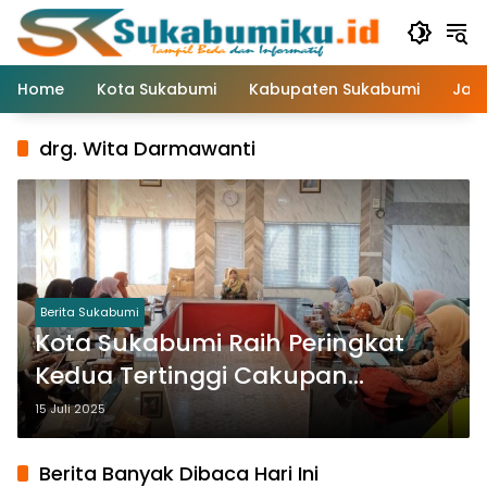
Langsung
ke
konten
Home
Kota Sukabumi
Kabupaten Sukabumi
Jaw
drg. Wita Darmawanti
Berita Sukabumi
Kota Sukabumi Raih Peringkat
Kedua Tertinggi Cakupan
Pemeriksaan Kesehatan Gratis
15 Juli 2025
se-Jawa Barat
Berita Banyak Dibaca Hari Ini