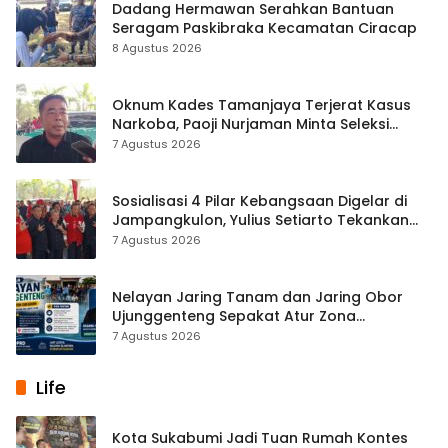
Dadang Hermawan Serahkan Bantuan
Seragam Paskibraka Kecamatan Ciracap
8 Agustus 2026
Oknum Kades Tamanjaya Terjerat Kasus
Narkoba, Paoji Nurjaman Minta Seleksi
Calon Kades Diperketat
7 Agustus 2026
Sosialisasi 4 Pilar Kebangsaan Digelar di
Jampangkulon, Yulius Setiarto Tekankan
Pentingnya Persatuan
7 Agustus 2026
Nelayan Jaring Tanam dan Jaring Obor
Ujunggenteng Sepakat Atur Zona
Penangkapan
7 Agustus 2026
Life
Kota Sukabumi Jadi Tuan Rumah Kontes