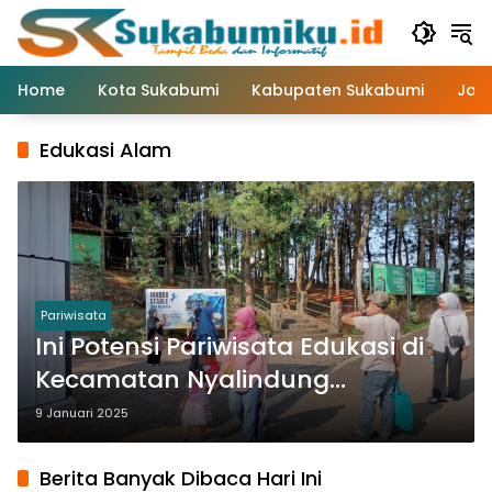
Langsung
ke
konten
Home
Kota Sukabumi
Kabupaten Sukabumi
Jaw
Edukasi Alam
Pariwisata
Ini Potensi Pariwisata Edukasi di
Kecamatan Nyalindung
Sukabumi
9 Januari 2025
Berita Banyak Dibaca Hari Ini