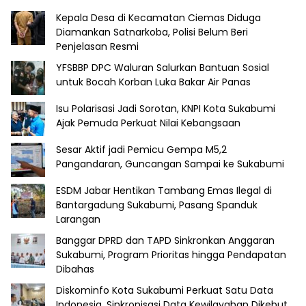
Kepala Desa di Kecamatan Ciemas Diduga
Diamankan Satnarkoba, Polisi Belum Beri
Penjelasan Resmi
YFSBBP DPC Waluran Salurkan Bantuan Sosial
untuk Bocah Korban Luka Bakar Air Panas
Isu Polarisasi Jadi Sorotan, KNPI Kota Sukabumi
Ajak Pemuda Perkuat Nilai Kebangsaan
Sesar Aktif jadi Pemicu Gempa M5,2
Pangandaran, Guncangan Sampai ke Sukabumi
ESDM Jabar Hentikan Tambang Emas Ilegal di
Bantargadung Sukabumi, Pasang Spanduk
Larangan
Banggar DPRD dan TAPD Sinkronkan Anggaran
Sukabumi, Program Prioritas hingga Pendapatan
Dibahas
Diskominfo Kota Sukabumi Perkuat Satu Data
Indonesia, Sinkronisasi Data Kewilayahan Dikebut