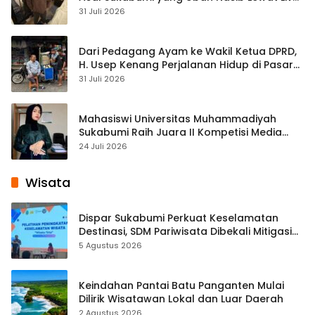
Streaming
31 Juli 2026
Dari Pedagang Ayam ke Wakil Ketua DPRD,
H. Usep Kenang Perjalanan Hidup di Pasar
Cisaat
31 Juli 2026
Mahasiswi Universitas Muhammadiyah
Sukabumi Raih Juara II Kompetisi Media
Pembelajaran Digital Tingkat Internasional
24 Juli 2026
Wisata
Dispar Sukabumi Perkuat Keselamatan
Destinasi, SDM Pariwisata Dibekali Mitigasi
hingga Teknik Evakuasi
5 Agustus 2026
Keindahan Pantai Batu Panganten Mulai
Dilirik Wisatawan Lokal dan Luar Daerah
2 Agustus 2026