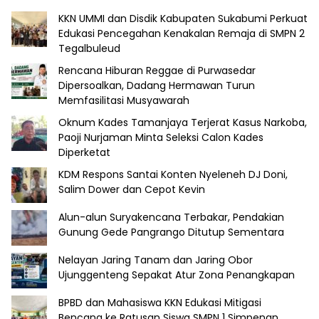
KKN UMMI dan Disdik Kabupaten Sukabumi Perkuat
Edukasi Pencegahan Kenakalan Remaja di SMPN 2
Tegalbuleud
Rencana Hiburan Reggae di Purwasedar
Dipersoalkan, Dadang Hermawan Turun
Memfasilitasi Musyawarah
Oknum Kades Tamanjaya Terjerat Kasus Narkoba,
Paoji Nurjaman Minta Seleksi Calon Kades
Diperketat
KDM Respons Santai Konten Nyeleneh DJ Doni,
Salim Dower dan Cepot Kevin
Alun-alun Suryakencana Terbakar, Pendakian
Gunung Gede Pangrango Ditutup Sementara
Nelayan Jaring Tanam dan Jaring Obor
Ujunggenteng Sepakat Atur Zona Penangkapan
BPBD dan Mahasiswa KKN Edukasi Mitigasi
Bencana ke Ratusan Siswa SMPN 1 Simpenan