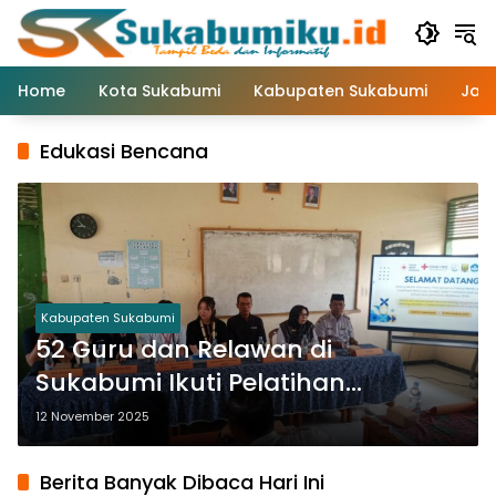
Langsung
ke
konten
Home
Kota Sukabumi
Kabupaten Sukabumi
Jaw
Edukasi Bencana
Kabupaten Sukabumi
52 Guru dan Relawan di
Sukabumi Ikuti Pelatihan
Bersama Palang Merah Jepang
12 November 2025
Berita Banyak Dibaca Hari Ini