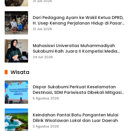
Streaming
31 Juli 2026
Dari Pedagang Ayam ke Wakil Ketua DPRD,
H. Usep Kenang Perjalanan Hidup di Pasar
Cisaat
31 Juli 2026
Mahasiswi Universitas Muhammadiyah
Sukabumi Raih Juara II Kompetisi Media
Pembelajaran Digital Tingkat Internasional
24 Juli 2026
Wisata
Dispar Sukabumi Perkuat Keselamatan
Destinasi, SDM Pariwisata Dibekali Mitigasi
hingga Teknik Evakuasi
5 Agustus 2026
Keindahan Pantai Batu Panganten Mulai
Dilirik Wisatawan Lokal dan Luar Daerah
2 Agustus 2026