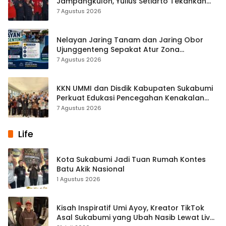
Jampangkulon, Yulius Setiarto Tekankan
Pentingnya Persatuan
7 Agustus 2026
Nelayan Jaring Tanam dan Jaring Obor
Ujunggenteng Sepakat Atur Zona
Penangkapan
7 Agustus 2026
KKN UMMI dan Disdik Kabupaten Sukabumi
Perkuat Edukasi Pencegahan Kenakalan
Remaja di SMPN 2 Tegalbuleud
7 Agustus 2026
Life
Kota Sukabumi Jadi Tuan Rumah Kontes
Batu Akik Nasional
1 Agustus 2026
Kisah Inspiratif Umi Ayoy, Kreator TikTok
Asal Sukabumi yang Ubah Nasib Lewat Live