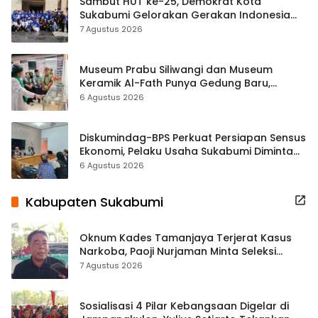
Sambut HUT ke-25, Demokrat Kota
Sukabumi Gelorakan Gerakan Indonesia
ASRI Lewat Aksi Bersih Masjid Agung
7 Agustus 2026
Museum Prabu Siliwangi dan Museum
Keramik Al-Fath Punya Gedung Baru,
Hampir 500 Koleksi Dipisahkan
6 Agustus 2026
Diskumindag-BPS Perkuat Persiapan Sensus
Ekonomi, Pelaku Usaha Sukabumi Diminta
Terbuka Beri Data
6 Agustus 2026
Kabupaten Sukabumi
Oknum Kades Tamanjaya Terjerat Kasus
Narkoba, Paoji Nurjaman Minta Seleksi
Calon Kades Diperketat
7 Agustus 2026
Sosialisasi 4 Pilar Kebangsaan Digelar di