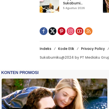
Tangan
Sukabumi
Matangkan Inovasi
5 Agustus 2026
Puskesmas untuk
IGA 2026
Indeks
Kode Etik
Privacy Policy
Sukabumiku@2024 by PT Mediaku Grup