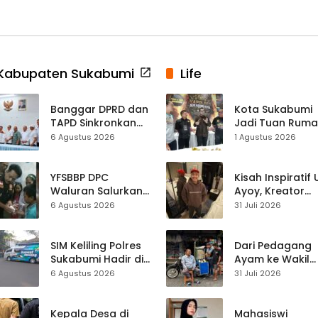
Kabupaten Sukabumi
Life
Banggar DPRD dan
Kota Sukabumi
TAPD Sinkronkan
Jadi Tuan Rum
Anggaran
Kontes Batu Aki
6 Agustus 2026
1 Agustus 2026
Sukabumi, Program
Nasional
Prioritas hingga
Pendapatan
YFSBBP DPC
Kisah Inspiratif
Dibahas
Waluran Salurkan
Ayoy, Kreator
Bantuan Sosial
TikTok Asal
6 Agustus 2026
31 Juli 2026
untuk Bocah
Sukabumi yang
Korban Luka Bakar
Ubah Nasib Lew
Air Panas
Live Streaming
SIM Keliling Polres
Dari Pedagang
Sukabumi Hadir di
Ayam ke Wakil
Kalapa Nunggal,
Ketua DPRD, H.
6 Agustus 2026
31 Juli 2026
Kamis 6 Agustus
Usep Kenang
2026
Perjalanan Hidu
Pasar Cisaat
Kepala Desa di
Mahasiswi