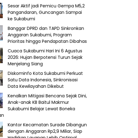
Sesar Aktif jadi Pemicu Gempa M5,2
Pangandaran, Guncangan Sampai
ke Sukabumi
Banggar DPRD dan TAPD Sinkronkan
Anggaran Sukabumi, Program
Prioritas hingga Pendapatan Dibahas
Cuaca Sukabumi Hari Ini 6 Agustus
2026: Hujan Berpotensi Turun Sejak
Menjelang Siang
Diskominfo Kota Sukabumi Perkuat
Satu Data Indonesia, Sinkronisasi
Data Kewilayahan Dikebut
Kenalkan Mitigasi Bencana Sejak Dini,
Anak-anak KB Baitul Makmur
Sukabumi Belajar Lewat Boneka
an
Kantor Kecamatan Surade Dibangun
dengan Anggaran Rp2,9 Miliar, Siap
Hadirkan Layanan Lebih Optimal