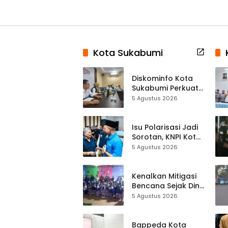
Kota Sukabumi
Diskominfo Kota
Sukabumi Perkuat
Satu Data
5 Agustus 2026
Indonesia,
Sinkronisasi Data
Kewilayahan
Isu Polarisasi Jadi
Dikebut
Sorotan, KNPI Kota
Sukabumi Ajak
5 Agustus 2026
Pemuda Perkuat
Nilai Kebangsaan
Kenalkan Mitigasi
Bencana Sejak Dini,
Anak-anak KB
5 Agustus 2026
Baitul Makmur
Sukabumi Belajar
Lewat Boneka
Bappeda Kota