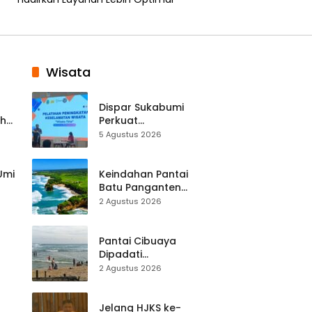
Wisata
Dispar Sukabumi
ah
Perkuat
k
Keselamatan
5 Agustus 2026
Destinasi, SDM
Pariwisata Dibekali
Mitigasi hingga
 Umi
Keindahan Pantai
Teknik Evakuasi
Batu Panganten
Mulai Dilirik
2 Agustus 2026
Wisatawan Lokal
at
dan Luar Daerah
Pantai Cibuaya
Dipadati
Wisatawan,
2 Agustus 2026
Balawista Ingatkan
p di
Pengunjung Tetap
Waspada
Jelang HJKS ke-