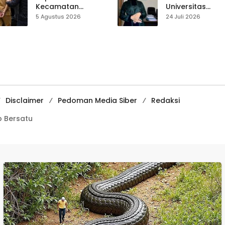
Kecamatan
Universitas
Ciemas Diduga
Muhammadiyah
5 Agustus 2026
24 Juli 2026
Diamankan
Sukabumi Raih
Satnarkoba, Polisi
Juara II Kompeti
Belum Beri
Media
Penjelasan Resmi
Pembelajaran
Digital Tingkat
Internasional
Disclaimer
Pedoman Media Siber
Redaksi
 Bersatu