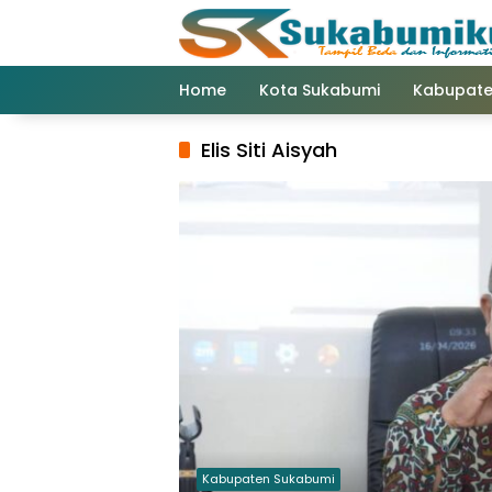
Langsung
ke
konten
Home
Kota Sukabumi
Kabupate
Elis Siti Aisyah
Kabupaten Sukabumi