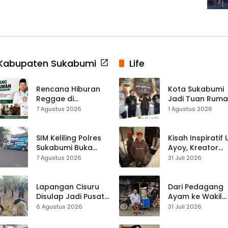
Kabupaten Sukabumi
Life
Rencana Hiburan
Kota Sukabumi
Reggae di
Jadi Tuan Rum
Purwasedar
Kontes Batu Aki
7 Agustus 2026
1 Agustus 2026
Dipersoalkan,
Nasional
Dadang Hermawan
Turun Memfasilitasi
SIM Keliling Polres
Kisah Inspiratif
Musyawarah
Sukabumi Buka
Ayoy, Kreator
Layanan di
TikTok Asal
7 Agustus 2026
31 Juli 2026
Cikembar pada
Sukabumi yang
Jumat, 7 Agustus
Ubah Nasib Lew
2026
Live Streaming
Lapangan Cisuru
Dari Pedagang
Disulap Jadi Pusat
Ayam ke Wakil
Perayaan HUT RI,
Ketua DPRD, H.
6 Agustus 2026
31 Juli 2026
Mahasiswa KKM
Usep Kenang
dan Warga
Perjalanan Hidu