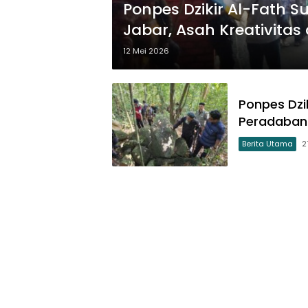
Ponpes Dzikir Al-Fath 
Jabar, Asah Kreativita
12 Mei 2026
Ponpes Dzi
Peradaban 
Berita Utama
2