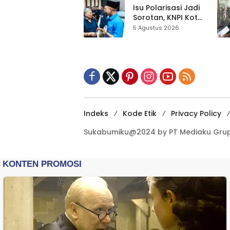
Kewilayahan
Isu Polarisasi Jadi
Dikebut
Sorotan, KNPI Kota
Sukabumi Ajak
5 Agustus 2026
Pemuda Perkuat
Nilai Kebangsaan
Indeks
Kode Etik
Privacy Policy
Sukabumiku@2024 by PT Mediaku Grup