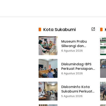
Kota Sukabumi
Museum Prabu
Siliwangi dan
Museum Keramik
6 Agustus 2026
Al-Fath Punya
Gedung Baru,
Hampir 500 Koleksi
Diskumindag-BPS
Dipisahkan
Perkuat Persiapan
Sensus Ekonomi,
6 Agustus 2026
Pelaku Usaha
Sukabumi Diminta
Terbuka Beri Data
Diskominfo Kota
Sukabumi Perkuat
Satu Data
5 Agustus 2026
Indonesia,
Sinkronisasi Data