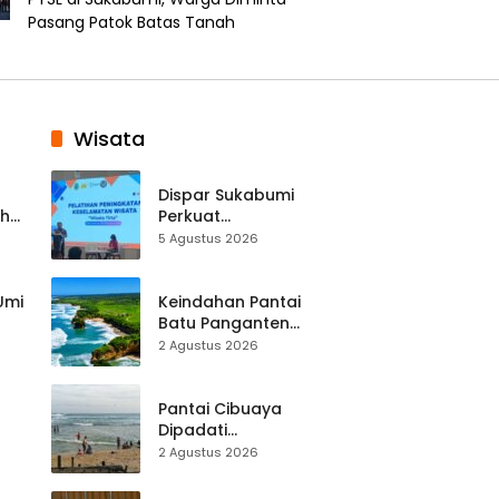
Pasang Patok Batas Tanah
Wisata
Dispar Sukabumi
ah
Perkuat
k
Keselamatan
5 Agustus 2026
Destinasi, SDM
Pariwisata Dibekali
Mitigasi hingga
 Umi
Keindahan Pantai
Teknik Evakuasi
Batu Panganten
Mulai Dilirik
2 Agustus 2026
Wisatawan Lokal
at
dan Luar Daerah
Pantai Cibuaya
Dipadati
Wisatawan,
2 Agustus 2026
Balawista Ingatkan
p di
Pengunjung Tetap