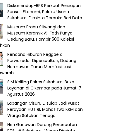
Diskumindag-BPS Perkuat Persiapan
Sensus Ekonomi, Pelaku Usaha
Sukabumi Diminta Terbuka Beri Data
Museum Prabu Siliwangi dan
Museum Keramik Al-Fath Punya
Gedung Baru, Hampir 500 Koleksi
ahkan
Rencana Hiburan Reggae di
Purwasedar Dipersoalkan, Dadang
Hermawan Turun Memfasilitasi
awarah
SIM Keliling Polres Sukabumi Buka
Layanan di Cikembar pada Jumat, 7
Agustus 2026
Lapangan Cisuru Disulap Jadi Pusat
Perayaan HUT RI, Mahasiswa KKM dan
Warga Satukan Tenaga
Heri Gunawan Dorong Percepatan
PTSL di Sukabumi, Warga Diminta