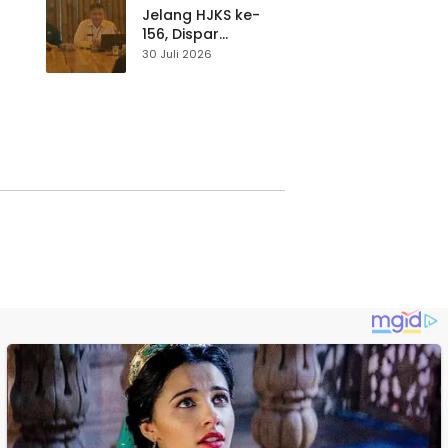
Waspada
Jelang HJKS ke-
156, Dispar
Kabupaten
30 Juli 2026
Sukabumi Perkuat
si
Promosi Wisata
Lewat Publikasi
Digital