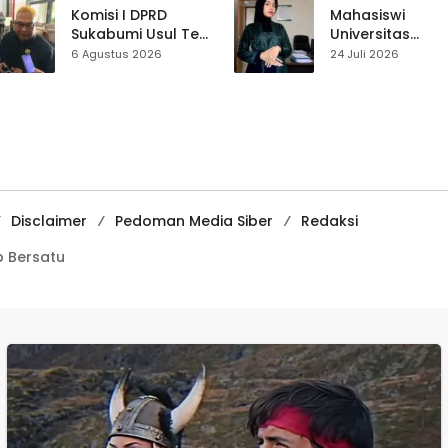
Satukan Tenaga
Pasar Cisaat
Komisi I DPRD
Mahasiswi
Sukabumi Usul Tes
Universitas
Rambut Jadi
Muhammadiyah
6 Agustus 2026
24 Juli 2026
Syarat Calon
Sukabumi Raih
Kades di Pilkades
Juara II Kompeti
2027
Media
Pembelajaran
Digital Tingkat
Internasional
Disclaimer
Pedoman Media Siber
Redaksi
 Bersatu