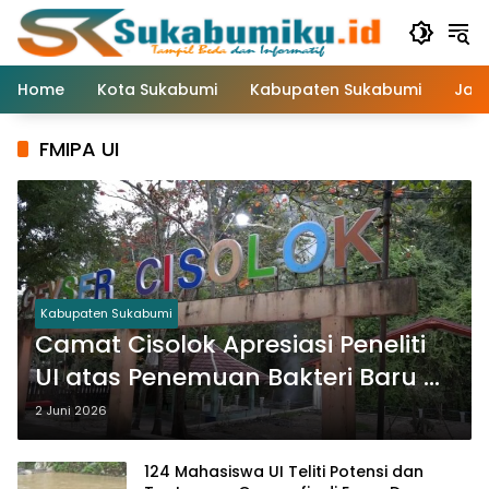
Langsung
ke
konten
Home
Kota Sukabumi
Kabupaten Sukabumi
Jaw
FMIPA UI
Kabupaten Sukabumi
Camat Cisolok Apresiasi Peneliti
UI atas Penemuan Bakteri Baru di
Kawasan Geotermal
2 Juni 2026
124 Mahasiswa UI Teliti Potensi dan