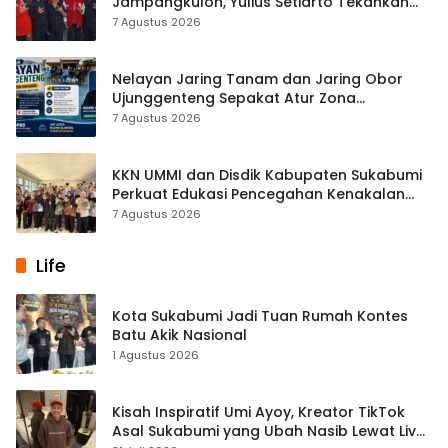
Jampangkulon, Yulius Setiarto Tekankan
Pentingnya Persatuan
7 Agustus 2026
Nelayan Jaring Tanam dan Jaring Obor
Ujunggenteng Sepakat Atur Zona
Penangkapan
7 Agustus 2026
KKN UMMI dan Disdik Kabupaten Sukabumi
Perkuat Edukasi Pencegahan Kenakalan
Remaja di SMPN 2 Tegalbuleud
7 Agustus 2026
Life
Kota Sukabumi Jadi Tuan Rumah Kontes
Batu Akik Nasional
1 Agustus 2026
Kisah Inspiratif Umi Ayoy, Kreator TikTok
Asal Sukabumi yang Ubah Nasib Lewat Live