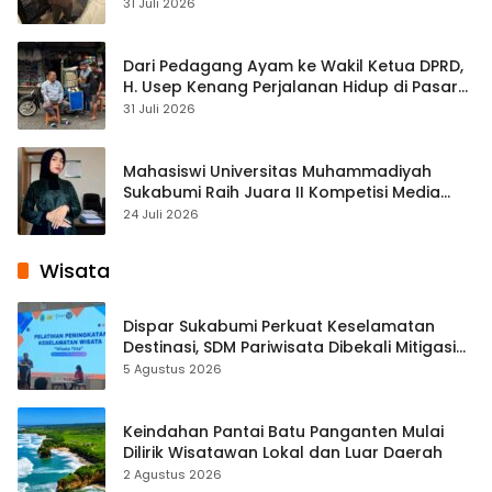
Streaming
31 Juli 2026
Dari Pedagang Ayam ke Wakil Ketua DPRD,
H. Usep Kenang Perjalanan Hidup di Pasar
Cisaat
31 Juli 2026
Mahasiswi Universitas Muhammadiyah
Sukabumi Raih Juara II Kompetisi Media
Pembelajaran Digital Tingkat Internasional
24 Juli 2026
Wisata
Dispar Sukabumi Perkuat Keselamatan
Destinasi, SDM Pariwisata Dibekali Mitigasi
hingga Teknik Evakuasi
5 Agustus 2026
Keindahan Pantai Batu Panganten Mulai
Dilirik Wisatawan Lokal dan Luar Daerah
2 Agustus 2026