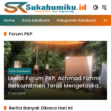
Langsung
ke
konten
Home
Kota Sukabumi
Kabupaten Sukabumi
Jaw
Forum PKP
Kota Sukabumi
Lewat Forum PKP, Achmad Fahmi
Berkomitmen Terus Mengetaskan
Kawasan Kumuh
13 Juni 2024
Berita Banyak Dibaca Hari Ini