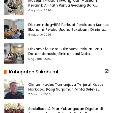
Museum Prabu Siliwangi dan Museum
Keramik Al-Fath Punya Gedung Baru,
Hampir 500 Koleksi Dipisahkan
6 Agustus 2026
Diskumindag-BPS Perkuat Persiapan Sensus
Ekonomi, Pelaku Usaha Sukabumi Diminta
Terbuka Beri Data
6 Agustus 2026
Diskominfo Kota Sukabumi Perkuat Satu
Data Indonesia, Sinkronisasi Data
Kewilayahan Dikebut
5 Agustus 2026
Kabupaten Sukabumi
Oknum Kades Tamanjaya Terjerat Kasus
Narkoba, Paoji Nurjaman Minta Seleksi
Calon Kades Diperketat
7 Agustus 2026
Sosialisasi 4 Pilar Kebangsaan Digelar di