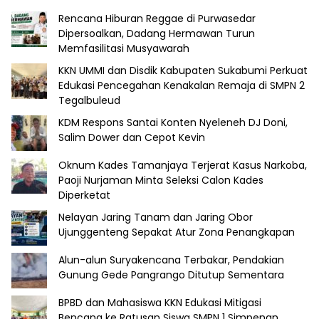
Rencana Hiburan Reggae di Purwasedar
Dipersoalkan, Dadang Hermawan Turun
Memfasilitasi Musyawarah
KKN UMMI dan Disdik Kabupaten Sukabumi Perkuat
Edukasi Pencegahan Kenakalan Remaja di SMPN 2
Tegalbuleud
KDM Respons Santai Konten Nyeleneh DJ Doni,
Salim Dower dan Cepot Kevin
Oknum Kades Tamanjaya Terjerat Kasus Narkoba,
Paoji Nurjaman Minta Seleksi Calon Kades
Diperketat
Nelayan Jaring Tanam dan Jaring Obor
Ujunggenteng Sepakat Atur Zona Penangkapan
Alun-alun Suryakencana Terbakar, Pendakian
Gunung Gede Pangrango Ditutup Sementara
BPBD dan Mahasiswa KKN Edukasi Mitigasi
Bencana ke Ratusan Siswa SMPN 1 Simpenan