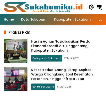
Langsung
ke
konten
Home
Kota Sukabumi
Kabupaten Sukabumi
Jaw
Fraksi PKB
Hasim Adnan Sosialisasikan Perda
Ekonomi Kreatif di Ujunggenteng,
Kabupaten Sukabumi
Kabupaten Sukabumi
17 Mei 2025
Reses Kedua Anang, Serap Aspirasi
Warga Cikangkung Soal Kesehatan,
Pertanian, hingga Infrastruktur
Berita Sukabumi
5 Mei 2025