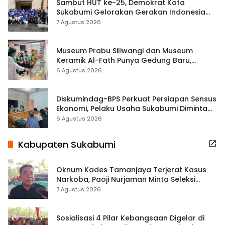
Sambut HUT ke-25, Demokrat Kota
Sukabumi Gelorakan Gerakan Indonesia
ASRI Lewat Aksi Bersih Masjid Agung
7 Agustus 2026
Museum Prabu Siliwangi dan Museum
Keramik Al-Fath Punya Gedung Baru,
Hampir 500 Koleksi Dipisahkan
6 Agustus 2026
Diskumindag-BPS Perkuat Persiapan Sensus
Ekonomi, Pelaku Usaha Sukabumi Diminta
Terbuka Beri Data
6 Agustus 2026
Kabupaten Sukabumi
Oknum Kades Tamanjaya Terjerat Kasus
Narkoba, Paoji Nurjaman Minta Seleksi
Calon Kades Diperketat
7 Agustus 2026
Sosialisasi 4 Pilar Kebangsaan Digelar di