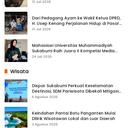
Streaming
31 Juli 2026
Dari Pedagang Ayam ke Wakil Ketua DPRD,
H. Usep Kenang Perjalanan Hidup di Pasar
Cisaat
31 Juli 2026
Mahasiswi Universitas Muhammadiyah
Sukabumi Raih Juara II Kompetisi Media
Pembelajaran Digital Tingkat Internasional
24 Juli 2026
Wisata
Dispar Sukabumi Perkuat Keselamatan
Destinasi, SDM Pariwisata Dibekali Mitigasi
hingga Teknik Evakuasi
5 Agustus 2026
Keindahan Pantai Batu Panganten Mulai
Dilirik Wisatawan Lokal dan Luar Daerah
2 Agustus 2026