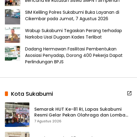
Bencana ke Ratusan Siswa SMPN 1 Simpenan
SIM Keliling Polres Sukabumi Buka Layanan di
Cikembar pada Jumat, 7 Agustus 2026
Wabup Sukabumi Tegaskan Perang terhadap
Narkoba Usai Dugaan Kades Terlibat
Dadang Hermawan Fasilitasi Pembentukan
Asosiasi Penyadap, Dorong 400 Pekerja Dapat
Perlindungan BPJS
Kota Sukabumi
Semarak HUT Ke-81 RI, Lapas Sukabumi
Resmi Gelar Pekan Olahraga dan Lomba
Tradisional
7 Agustus 2026