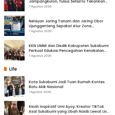
Jampangkulon, Yulius Setiarto Tekankan
Pentingnya Persatuan
7 Agustus 2026
Nelayan Jaring Tanam dan Jaring Obor
Ujunggenteng Sepakat Atur Zona
Penangkapan
7 Agustus 2026
KKN UMMI dan Disdik Kabupaten Sukabumi
Perkuat Edukasi Pencegahan Kenakalan
Remaja di SMPN 2 Tegalbuleud
7 Agustus 2026
Life
Kota Sukabumi Jadi Tuan Rumah Kontes
Batu Akik Nasional
1 Agustus 2026
Kisah Inspiratif Umi Ayoy, Kreator TikTok
Asal Sukabumi yang Ubah Nasib Lewat Live