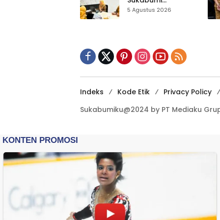
Sukabumi
Matangkan Inovasi
5 Agustus 2026
Puskesmas untuk
IGA 2026
Indeks
Kode Etik
Privacy Policy
Sukabumiku@2024 by PT Mediaku Grup