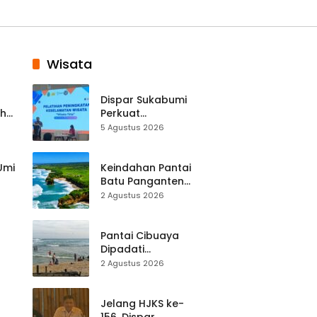
Wisata
Dispar Sukabumi
ah
Perkuat
k
Keselamatan
5 Agustus 2026
Destinasi, SDM
Pariwisata Dibekali
Mitigasi hingga
 Umi
Keindahan Pantai
Teknik Evakuasi
Batu Panganten
Mulai Dilirik
2 Agustus 2026
Wisatawan Lokal
at
dan Luar Daerah
Pantai Cibuaya
Dipadati
Wisatawan,
2 Agustus 2026
Balawista Ingatkan
p di
Pengunjung Tetap
Waspada
Jelang HJKS ke-