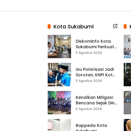
Kota Sukabumi
Diskominfo Kota
Sukabumi Perkuat
Satu Data
5 Agustus 2026
Indonesia,
Sinkronisasi Data
Kewilayahan
Isu Polarisasi Jadi
Dikebut
Sorotan, KNPI Kota
Sukabumi Ajak
5 Agustus 2026
Pemuda Perkuat
Nilai Kebangsaan
Kenalkan Mitigasi
Bencana Sejak Dini,
Anak-anak KB
5 Agustus 2026
Baitul Makmur
Sukabumi Belajar
Lewat Boneka
Bappeda Kota
Tangan