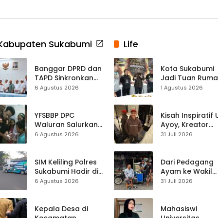
Kabupaten Sukabumi
Life
Banggar DPRD dan
Kota Sukabumi
TAPD Sinkronkan
Jadi Tuan Rum
Anggaran
Kontes Batu Aki
6 Agustus 2026
1 Agustus 2026
Sukabumi, Program
Nasional
Prioritas hingga
Pendapatan
YFSBBP DPC
Kisah Inspiratif
Dibahas
Waluran Salurkan
Ayoy, Kreator
Bantuan Sosial
TikTok Asal
6 Agustus 2026
31 Juli 2026
untuk Bocah
Sukabumi yang
Korban Luka Bakar
Ubah Nasib Lew
Air Panas
Live Streaming
SIM Keliling Polres
Dari Pedagang
Sukabumi Hadir di
Ayam ke Wakil
Kalapa Nunggal,
Ketua DPRD, H.
6 Agustus 2026
31 Juli 2026
Kamis 6 Agustus
Usep Kenang
2026
Perjalanan Hidu
Pasar Cisaat
Kepala Desa di
Mahasiswi