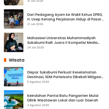
Streaming
31 Juli 2026
Dari Pedagang Ayam ke Wakil Ketua DPRD,
H. Usep Kenang Perjalanan Hidup di Pasar
Cisaat
31 Juli 2026
Mahasiswi Universitas Muhammadiyah
Sukabumi Raih Juara II Kompetisi Media
Pembelajaran Digital Tingkat Internasional
24 Juli 2026
Wisata
Dispar Sukabumi Perkuat Keselamatan
Destinasi, SDM Pariwisata Dibekali Mitigasi
hingga Teknik Evakuasi
5 Agustus 2026
Keindahan Pantai Batu Panganten Mulai
Dilirik Wisatawan Lokal dan Luar Daerah
2 Agustus 2026