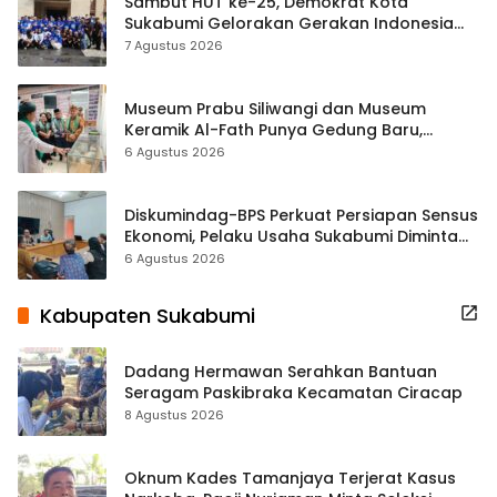
Sambut HUT ke-25, Demokrat Kota
Sukabumi Gelorakan Gerakan Indonesia
ASRI Lewat Aksi Bersih Masjid Agung
7 Agustus 2026
Museum Prabu Siliwangi dan Museum
Keramik Al-Fath Punya Gedung Baru,
Hampir 500 Koleksi Dipisahkan
6 Agustus 2026
Diskumindag-BPS Perkuat Persiapan Sensus
Ekonomi, Pelaku Usaha Sukabumi Diminta
Terbuka Beri Data
6 Agustus 2026
Kabupaten Sukabumi
Dadang Hermawan Serahkan Bantuan
Seragam Paskibraka Kecamatan Ciracap
8 Agustus 2026
Oknum Kades Tamanjaya Terjerat Kasus