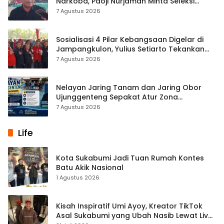
Narkoba, Paoji Nurjaman Minta Seleksi
Calon Kades Diperketat
7 Agustus 2026
Sosialisasi 4 Pilar Kebangsaan Digelar di
Jampangkulon, Yulius Setiarto Tekankan
Pentingnya Persatuan
7 Agustus 2026
Nelayan Jaring Tanam dan Jaring Obor
Ujunggenteng Sepakat Atur Zona
Penangkapan
7 Agustus 2026
Life
Kota Sukabumi Jadi Tuan Rumah Kontes
Batu Akik Nasional
1 Agustus 2026
Kisah Inspiratif Umi Ayoy, Kreator TikTok
Asal Sukabumi yang Ubah Nasib Lewat Live