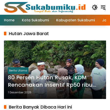
Langsung
ke
konten
Home
Kota Sukabumi
Kabupaten Sukabumi
Jaw
Hutan Jawa Barat
Berita Utama
80 Persen Hutan Rusak, KDM
Rencanakan Insentif Rp50 ribu
untuk Warga Tanam Pohon
1 Desember 2025
Berita Banyak Dibaca Hari Ini