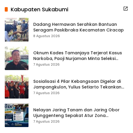
Kabupaten Sukabumi
Dadang Hermawan Serahkan Bantuan
Seragam Paskibraka Kecamatan Ciracap
8 Agustus 2026
Oknum Kades Tamanjaya Terjerat Kasus
Narkoba, Paoji Nurjaman Minta Seleksi
Calon Kades Diperketat
7 Agustus 2026
Sosialisasi 4 Pilar Kebangsaan Digelar di
Jampangkulon, Yulius Setiarto Tekankan
Pentingnya Persatuan
7 Agustus 2026
Nelayan Jaring Tanam dan Jaring Obor
Ujunggenteng Sepakat Atur Zona
Penangkapan
7 Agustus 2026