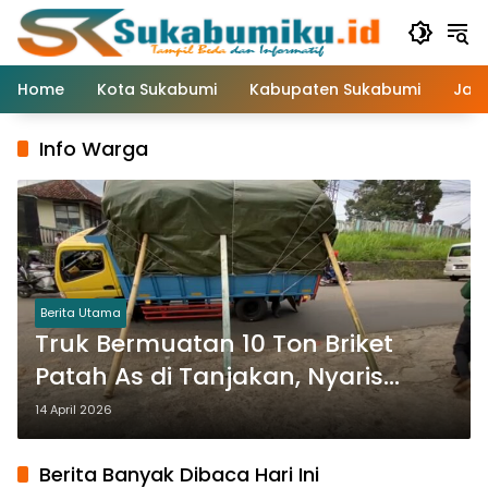
Langsung
ke
konten
Home
Kota Sukabumi
Kabupaten Sukabumi
Jaw
Info Warga
Berita Utama
Truk Bermuatan 10 Ton Briket
Patah As di Tanjakan, Nyaris
Terguling di Nagrak–Cibadak
14 April 2026
Berita Banyak Dibaca Hari Ini