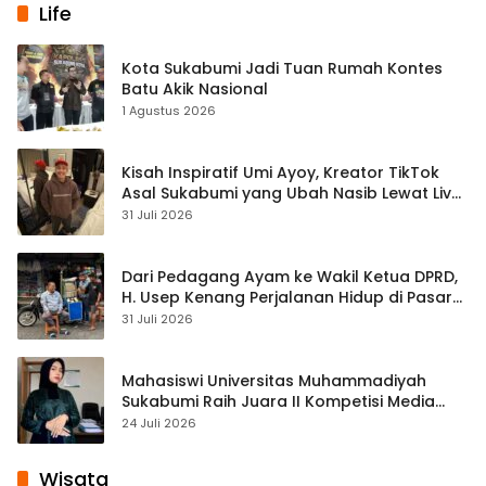
Life
Kota Sukabumi Jadi Tuan Rumah Kontes
Batu Akik Nasional
1 Agustus 2026
Kisah Inspiratif Umi Ayoy, Kreator TikTok
Asal Sukabumi yang Ubah Nasib Lewat Live
Streaming
31 Juli 2026
Dari Pedagang Ayam ke Wakil Ketua DPRD,
H. Usep Kenang Perjalanan Hidup di Pasar
Cisaat
31 Juli 2026
Mahasiswi Universitas Muhammadiyah
Sukabumi Raih Juara II Kompetisi Media
Pembelajaran Digital Tingkat Internasional
24 Juli 2026
Wisata