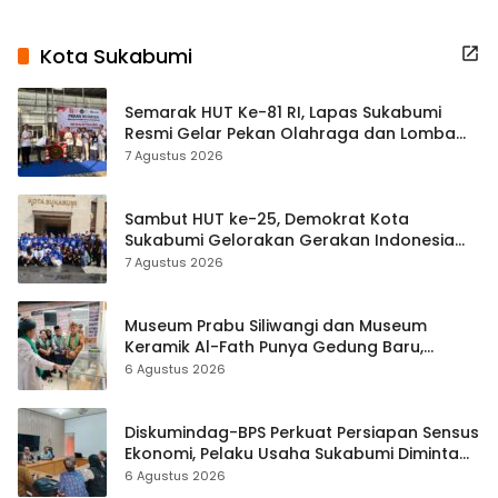
Kota Sukabumi
Semarak HUT Ke-81 RI, Lapas Sukabumi
Resmi Gelar Pekan Olahraga dan Lomba
Tradisional
7 Agustus 2026
Sambut HUT ke-25, Demokrat Kota
Sukabumi Gelorakan Gerakan Indonesia
ASRI Lewat Aksi Bersih Masjid Agung
7 Agustus 2026
Museum Prabu Siliwangi dan Museum
Keramik Al-Fath Punya Gedung Baru,
Hampir 500 Koleksi Dipisahkan
6 Agustus 2026
Diskumindag-BPS Perkuat Persiapan Sensus
Ekonomi, Pelaku Usaha Sukabumi Diminta
Terbuka Beri Data
6 Agustus 2026