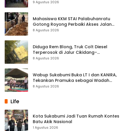
9 Agustus 2026
Mahasiswa KKM STAI Palabuhanratu
Gotong Royong Perbaiki Akses Jalan
Majelis Ta’lim di Sagaranten
8 Agustus 2026
Diduga Rem Blong, Truk Colt Diesel
Terperosok di Jalur Cikidang–
Palabuhanratu
8 Agustus 2026
Wabup Sukabumi Buka LT I dan KANIRA,
Tekankan Pramuka sebagai Wadah
Pembentukan Karakter
8 Agustus 2026
Life
Kota Sukabumi Jadi Tuan Rumah Kontes
Batu Akik Nasional
1 Agustus 2026