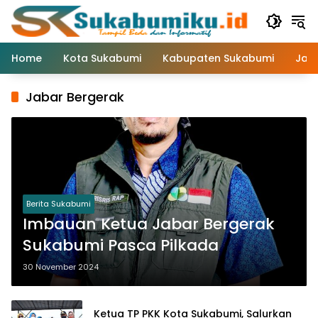
Langsung
ke
konten
Home
Kota Sukabumi
Kabupaten Sukabumi
Jaw
Jabar Bergerak
Berita Sukabumi
Imbauan Ketua Jabar Bergerak
Sukabumi Pasca Pilkada
30 November 2024
Ketua TP PKK Kota Sukabumi, Salurkan