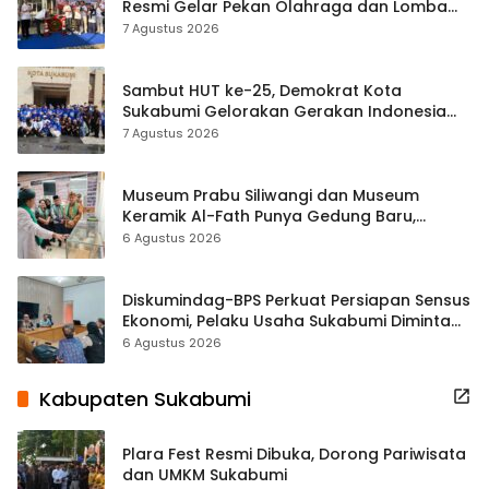
Resmi Gelar Pekan Olahraga dan Lomba
Tradisional
7 Agustus 2026
Sambut HUT ke-25, Demokrat Kota
Sukabumi Gelorakan Gerakan Indonesia
ASRI Lewat Aksi Bersih Masjid Agung
7 Agustus 2026
Museum Prabu Siliwangi dan Museum
Keramik Al-Fath Punya Gedung Baru,
Hampir 500 Koleksi Dipisahkan
6 Agustus 2026
Diskumindag-BPS Perkuat Persiapan Sensus
Ekonomi, Pelaku Usaha Sukabumi Diminta
Terbuka Beri Data
6 Agustus 2026
Kabupaten Sukabumi
Plara Fest Resmi Dibuka, Dorong Pariwisata
dan UMKM Sukabumi