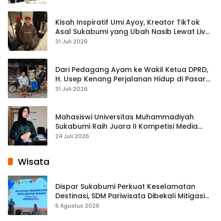
Kisah Inspiratif Umi Ayoy, Kreator TikTok
Asal Sukabumi yang Ubah Nasib Lewat Live
Streaming
31 Juli 2026
Dari Pedagang Ayam ke Wakil Ketua DPRD,
H. Usep Kenang Perjalanan Hidup di Pasar
Cisaat
31 Juli 2026
Mahasiswi Universitas Muhammadiyah
Sukabumi Raih Juara II Kompetisi Media
Pembelajaran Digital Tingkat Internasional
24 Juli 2026
Wisata
Dispar Sukabumi Perkuat Keselamatan
Destinasi, SDM Pariwisata Dibekali Mitigasi
hingga Teknik Evakuasi
5 Agustus 2026