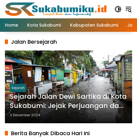
Langsung
ke
konten
Home
Kota Sukabumi
Kabupaten Sukabumi
Jaw
Jalan Bersejarah
Sejarah
Sejarah Jalan Dewi Sartika di Kota
Sukabumi: Jejak Perjuangan dan
Perkembangan Kota
3 Desember 2024
Berita Banyak Dibaca Hari Ini