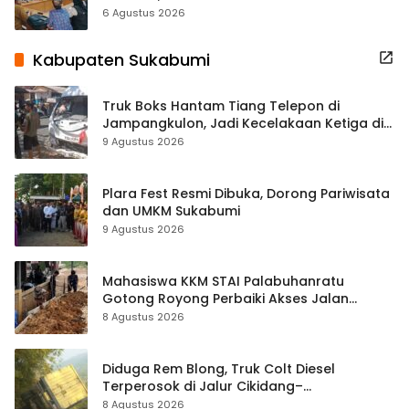
Terbuka Beri Data
6 Agustus 2026
Kabupaten Sukabumi
Truk Boks Hantam Tiang Telepon di
Jampangkulon, Jadi Kecelakaan Ketiga di
Titik yang Sama
9 Agustus 2026
Plara Fest Resmi Dibuka, Dorong Pariwisata
dan UMKM Sukabumi
9 Agustus 2026
Mahasiswa KKM STAI Palabuhanratu
Gotong Royong Perbaiki Akses Jalan
Majelis Ta’lim di Sagaranten
8 Agustus 2026
Diduga Rem Blong, Truk Colt Diesel
Terperosok di Jalur Cikidang–
Palabuhanratu
8 Agustus 2026