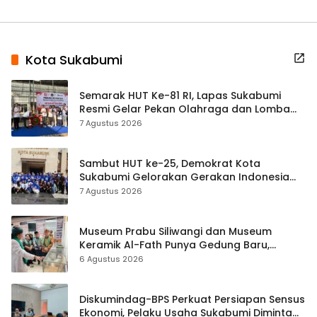
Kota Sukabumi
Semarak HUT Ke-81 RI, Lapas Sukabumi
Resmi Gelar Pekan Olahraga dan Lomba
Tradisional
7 Agustus 2026
Sambut HUT ke-25, Demokrat Kota
Sukabumi Gelorakan Gerakan Indonesia
ASRI Lewat Aksi Bersih Masjid Agung
7 Agustus 2026
Museum Prabu Siliwangi dan Museum
Keramik Al-Fath Punya Gedung Baru,
Hampir 500 Koleksi Dipisahkan
6 Agustus 2026
Diskumindag-BPS Perkuat Persiapan Sensus
Ekonomi, Pelaku Usaha Sukabumi Diminta