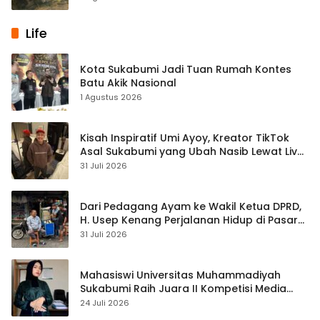
Life
Kota Sukabumi Jadi Tuan Rumah Kontes
Batu Akik Nasional
1 Agustus 2026
Kisah Inspiratif Umi Ayoy, Kreator TikTok
Asal Sukabumi yang Ubah Nasib Lewat Live
Streaming
31 Juli 2026
Dari Pedagang Ayam ke Wakil Ketua DPRD,
H. Usep Kenang Perjalanan Hidup di Pasar
Cisaat
31 Juli 2026
Mahasiswi Universitas Muhammadiyah
Sukabumi Raih Juara II Kompetisi Media
Pembelajaran Digital Tingkat Internasional
24 Juli 2026