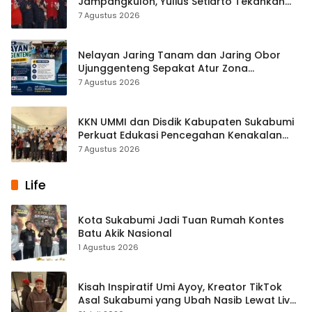
Jampangkulon, Yulius Setiarto Tekankan
Pentingnya Persatuan
7 Agustus 2026
Nelayan Jaring Tanam dan Jaring Obor
Ujunggenteng Sepakat Atur Zona
Penangkapan
7 Agustus 2026
KKN UMMI dan Disdik Kabupaten Sukabumi
Perkuat Edukasi Pencegahan Kenakalan
Remaja di SMPN 2 Tegalbuleud
7 Agustus 2026
Life
Kota Sukabumi Jadi Tuan Rumah Kontes
Batu Akik Nasional
1 Agustus 2026
Kisah Inspiratif Umi Ayoy, Kreator TikTok
Asal Sukabumi yang Ubah Nasib Lewat Live