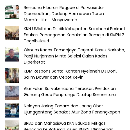
Rencana Hiburan Reggae di Purwasedar
Dipersoalkan, Dadang Hermawan Turun
Memfasilitasi Musyawarah
KKN UMMI dan Disdik Kabupaten Sukabumi Perkuat
Edukasi Pencegahan Kenakalan Remaja di SMPN 2
Tegalbuleud
Oknum Kades Tamanjaya Terjerat Kasus Narkoba,
Paoji Nurjaman Minta Seleksi Calon Kades
Diperketat
KDM Respons Santai Konten Nyeleneh DJ Doni,
Salim Dower dan Cepot Kevin
Alun-alun Suryakencana Terbakar, Pendakian
Gunung Gede Pangrango Ditutup Sementara
Nelayan Jaring Tanam dan Jaring Obor
Ujunggenteng Sepakat Atur Zona Penangkapan
BPBD dan Mahasiswa KKN Edukasi Mitigasi
Bencana ke Ratusan Siswa SMPN 1 Simpenan