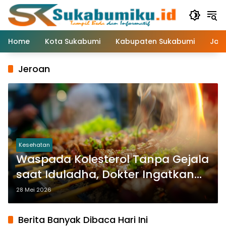
Langsung
ke
konten
Home
Kota Sukabumi
Kabupaten Sukabumi
Jaw
Jeroan
Kesehatan
Waspada Kolesterol Tanpa Gejala
saat Iduladha, Dokter Ingatkan
Bahaya Konsumsi Jeroan
28 Mei 2026
Berlebihan
Berita Banyak Dibaca Hari Ini