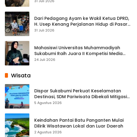
Streaming
31 Juli 2026
Dari Pedagang Ayam ke Wakil Ketua DPRD,
H. Usep Kenang Perjalanan Hidup di Pasar
Cisaat
31 Juli 2026
Mahasiswi Universitas Muhammadiyah
Sukabumi Raih Juara II Kompetisi Media
Pembelajaran Digital Tingkat Internasional
24 Juli 2026
Wisata
Dispar Sukabumi Perkuat Keselamatan
Destinasi, SDM Pariwisata Dibekali Mitigasi
hingga Teknik Evakuasi
5 Agustus 2026
Keindahan Pantai Batu Panganten Mulai
Dilirik Wisatawan Lokal dan Luar Daerah
2 Agustus 2026