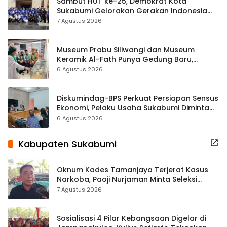
Sambut HUT ke-25, Demokrat Kota
Sukabumi Gelorakan Gerakan Indonesia
ASRI Lewat Aksi Bersih Masjid Agung
7 Agustus 2026
Museum Prabu Siliwangi dan Museum
Keramik Al-Fath Punya Gedung Baru,
Hampir 500 Koleksi Dipisahkan
6 Agustus 2026
Diskumindag-BPS Perkuat Persiapan Sensus
Ekonomi, Pelaku Usaha Sukabumi Diminta
Terbuka Beri Data
6 Agustus 2026
Kabupaten Sukabumi
Oknum Kades Tamanjaya Terjerat Kasus
Narkoba, Paoji Nurjaman Minta Seleksi
Calon Kades Diperketat
7 Agustus 2026
Sosialisasi 4 Pilar Kebangsaan Digelar di