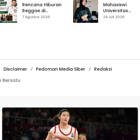
Pasar Cisaat
Rencana Hiburan
Mahasiswi
Reggae di
Universitas
Purwasedar
Muhammadiyah
7 Agustus 2026
24 Juli 2026
Dipersoalkan,
Sukabumi Raih
Dadang Hermawan
Juara II Kompeti
Turun Memfasilitasi
Media
Musyawarah
Pembelajaran
Digital Tingkat
Internasional
Disclaimer
Pedoman Media Siber
Redaksi
 Bersatu