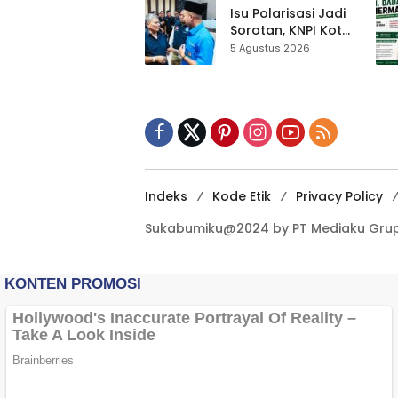
Kewilayahan
Isu Polarisasi Jadi
Dikebut
Sorotan, KNPI Kota
Sukabumi Ajak
5 Agustus 2026
Pemuda Perkuat
Nilai Kebangsaan
Indeks
Kode Etik
Privacy Policy
Sukabumiku@2024 by PT Mediaku Grup