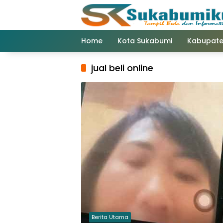
Langsung
ke
konten
Home
Kota Sukabumi
Kabupate
jual beli online
Berita Utama