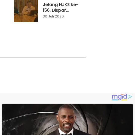
Waspada
Jelang HJKS ke-
156, Dispar
Kabupaten
30 Juli 2026
Sukabumi Perkuat
si
Promosi Wisata
Lewat Publikasi
Digital