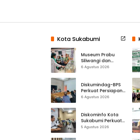
Kota Sukabumi
Museum Prabu
Siliwangi dan
Museum Keramik
6 Agustus 2026
Al-Fath Punya
Gedung Baru,
Hampir 500 Koleksi
Diskumindag-BPS
Dipisahkan
Perkuat Persiapan
Sensus Ekonomi,
6 Agustus 2026
Pelaku Usaha
Sukabumi Diminta
Terbuka Beri Data
Diskominfo Kota
Sukabumi Perkuat
Satu Data
5 Agustus 2026
Indonesia,
Sinkronisasi Data