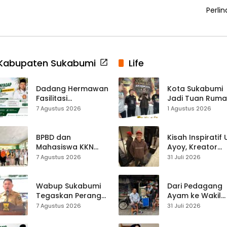
Perli
Kabupaten Sukabumi
Life
Dadang Hermawan
Kota Sukabumi
Fasilitasi
Jadi Tuan Rum
Pembentukan
Kontes Batu Aki
7 Agustus 2026
1 Agustus 2026
Asosiasi Penyadap,
Nasional
Dorong 400
Pekerja Dapat
BPBD dan
Kisah Inspiratif
Perlindungan BPJS
Mahasiswa KKN
Ayoy, Kreator
Edukasi Mitigasi
TikTok Asal
7 Agustus 2026
31 Juli 2026
Bencana ke
Sukabumi yang
Ratusan Siswa
Ubah Nasib Lew
SMPN 1 Simpenan
Live Streaming
Wabup Sukabumi
Dari Pedagang
Tegaskan Perang
Ayam ke Wakil
terhadap Narkoba
Ketua DPRD, H.
7 Agustus 2026
31 Juli 2026
Usai Dugaan Kades
Usep Kenang
Terlibat
Perjalanan Hidu