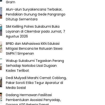
Gram
Alun-alun Suryakencana Terbakar,
Pendakian Gunung Gede Pangrango
Ditutup Sementara
SIM Keliling Polres Sukabumi Buka
Layanan di Cikembar pada Jumat, 7
Agustus 2026
BPBD dan Mahasiswa KKN Edukasi
Mitigasi Bencana ke Ratusan Siswa
SMPN 1 Simpenan
Wabup Sukabumi Tegaskan Perang
terhadap Narkoba Usai Dugaan
Kades Terlibat
Dedi Mulyadi Marahi Camat Coblong,
Pakar Soroti Etika Tegur Aparatur di
Media Sosial
Dadang Hermawan Fasilitasi
Pembentukan Asosiasi Penyadap,
Dorong 400 Pekerja Dapat