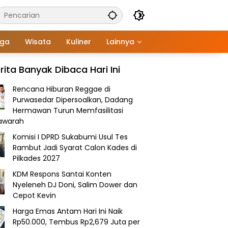
aga
Wisata
Kuliner
Lainnya
rita Banyak Dibaca Hari Ini
Rencana Hiburan Reggae di
Purwasedar Dipersoalkan, Dadang
Hermawan Turun Memfasilitasi
awarah
Komisi I DPRD Sukabumi Usul Tes
Rambut Jadi Syarat Calon Kades di
Pilkades 2027
KDM Respons Santai Konten
Nyeleneh DJ Doni, Salim Dower dan
Cepot Kevin
Harga Emas Antam Hari Ini Naik
Rp50.000, Tembus Rp2,679 Juta per