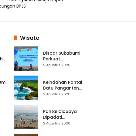
ndungan BPJS
Wisata
Dispar Sukabumi
ah
Perkuat
k
Keselamatan
5 Agustus 2026
Destinasi, SDM
Pariwisata Dibekali
Mitigasi hingga
 Umi
Keindahan Pantai
Teknik Evakuasi
Batu Panganten
Mulai Dilirik
2 Agustus 2026
Wisatawan Lokal
at
dan Luar Daerah
Pantai Cibuaya
Dipadati
Wisatawan,
2 Agustus 2026
Balawista Ingatkan
p di
Pengunjung Tetap