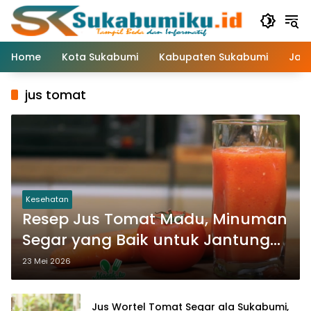
Langsung
ke
konten
Home
Kota Sukabumi
Kabupaten Sukabumi
Jaw
jus tomat
Kesehatan
Resep Jus Tomat Madu, Minuman
Segar yang Baik untuk Jantung
dan Kulit
23 Mei 2026
Jus Wortel Tomat Segar ala Sukabumi,