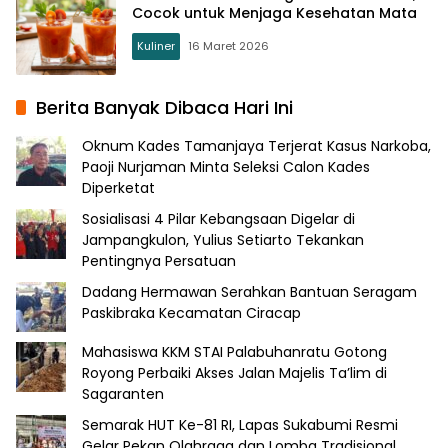
Cocok untuk Menjaga Kesehatan Mata
Kuliner
16 Maret 2026
Berita Banyak Dibaca Hari Ini
Oknum Kades Tamanjaya Terjerat Kasus Narkoba,
Paoji Nurjaman Minta Seleksi Calon Kades
Diperketat
Sosialisasi 4 Pilar Kebangsaan Digelar di
Jampangkulon, Yulius Setiarto Tekankan
Pentingnya Persatuan
Dadang Hermawan Serahkan Bantuan Seragam
Paskibraka Kecamatan Ciracap
Mahasiswa KKM STAI Palabuhanratu Gotong
Royong Perbaiki Akses Jalan Majelis Ta’lim di
Sagaranten
Semarak HUT Ke-81 RI, Lapas Sukabumi Resmi
Gelar Pekan Olahraga dan Lomba Tradisional