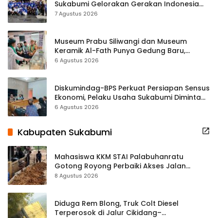
Sukabumi Gelorakan Gerakan Indonesia
ASRI Lewat Aksi Bersih Masjid Agung
7 Agustus 2026
Museum Prabu Siliwangi dan Museum
Keramik Al-Fath Punya Gedung Baru,
Hampir 500 Koleksi Dipisahkan
6 Agustus 2026
Diskumindag-BPS Perkuat Persiapan Sensus
Ekonomi, Pelaku Usaha Sukabumi Diminta
Terbuka Beri Data
6 Agustus 2026
Kabupaten Sukabumi
Mahasiswa KKM STAI Palabuhanratu
Gotong Royong Perbaiki Akses Jalan
Majelis Ta’lim di Sagaranten
8 Agustus 2026
Diduga Rem Blong, Truk Colt Diesel
Terperosok di Jalur Cikidang–