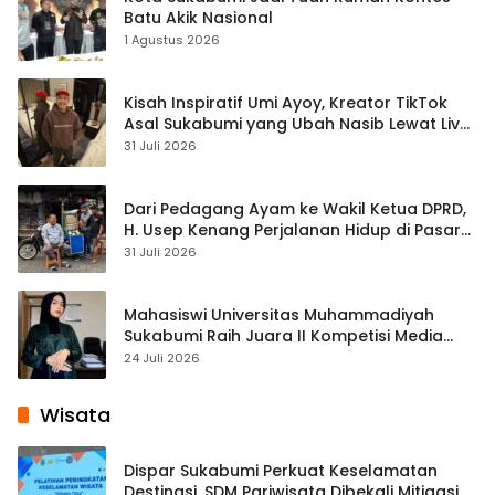
Batu Akik Nasional
1 Agustus 2026
Kisah Inspiratif Umi Ayoy, Kreator TikTok
Asal Sukabumi yang Ubah Nasib Lewat Live
Streaming
31 Juli 2026
Dari Pedagang Ayam ke Wakil Ketua DPRD,
H. Usep Kenang Perjalanan Hidup di Pasar
Cisaat
31 Juli 2026
Mahasiswi Universitas Muhammadiyah
Sukabumi Raih Juara II Kompetisi Media
Pembelajaran Digital Tingkat Internasional
24 Juli 2026
Wisata
Dispar Sukabumi Perkuat Keselamatan
Destinasi, SDM Pariwisata Dibekali Mitigasi