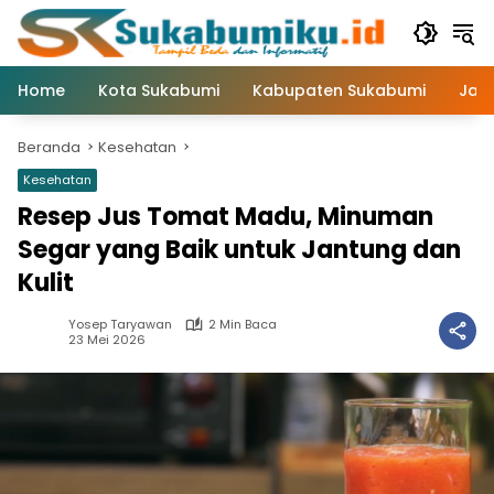
Langsung
ke
konten
Home
Kota Sukabumi
Kabupaten Sukabumi
Jaw
Beranda
Kesehatan
Kesehatan
Resep Jus Tomat Madu, Minuman
Segar yang Baik untuk Jantung dan
Kulit
Yosep Taryawan
2 Min Baca
23 Mei 2026