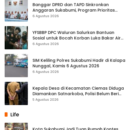
Banggar DPRD dan TAPD Sinkronkan
Anggaran Sukabumi, Program Prioritas
hingga Pendapatan Dibahas
6 Agustus 2026
YFSBBP DPC Waluran Salurkan Bantuan
Sosial untuk Bocah Korban Luka Bakar Air
Panas
6 Agustus 2026
SIM Keliling Polres Sukabumi Hadir di Kalapa
Nunggal, Kamis 6 Agustus 2026
6 Agustus 2026
Kepala Desa di Kecamatan Ciemas Diduga
Diamankan Satnarkoba, Polisi Belum Beri
Penjelasan Resmi
5 Agustus 2026
Life
Kota Sukabumi Jadi Tuan Rumah Kontes