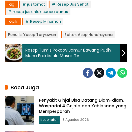
Tag:
jus tomat
Resep Jus Sehat
resep jus untuk cuaca panas
Topik:
Resep Minuman
Penulis: Yosep Taryawan
Editor: Asep Hendrayana
Resep Tumis Pokcoy Jamur Bawang Putih,
Menu Praktis ala Masak TV
Baca Juga
Penyakit Ginjal Bisa Datang Diam-diam,
Waspadai 4 Gejala dan Kebiasaan yang
Memperparah
Kesehatan
5 Agustus 2026