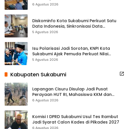
Terbuka Beri Data
6 Agustus 2026
Diskominfo Kota Sukabumi Perkuat Satu
Data Indonesia, Sinkronisasi Data
Kewilayahan Dikebut
5 Agustus 2026
Isu Polarisasi Jadi Sorotan, KNPI Kota
Sukabumi Ajak Pemuda Perkuat Nilai
Kebangsaan
5 Agustus 2026
Kabupaten Sukabumi
Lapangan Cisuru Disulap Jadi Pusat
Perayaan HUT RI, Mahasiswa KKM dan
Warga Satukan Tenaga
6 Agustus 2026
Komisi I DPRD Sukabumi Usul Tes Rambut
Jadi Syarat Calon Kades di Pilkades 2027
6 Agustus 2026