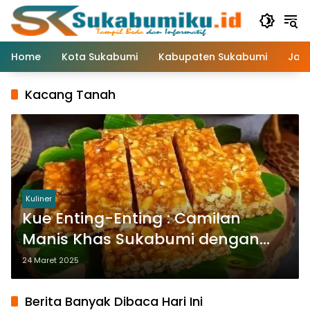
Langsung
ke
konten
Home
Kota Sukabumi
Kabupaten Sukabumi
Jaw
Kacang Tanah
Kuliner
Kue Enting-Enting : Camilan
Manis Khas Sukabumi dengan
Gula Merah dan Kacang Tanah
24 Maret 2025
Berita Banyak Dibaca Hari Ini