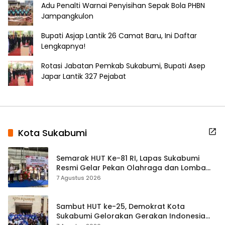
Adu Penalti Warnai Penyisihan Sepak Bola PHBN
Jampangkulon
Bupati Asjap Lantik 26 Camat Baru, Ini Daftar
Lengkapnya!
Rotasi Jabatan Pemkab Sukabumi, Bupati Asep
Japar Lantik 327 Pejabat
Kota Sukabumi
Semarak HUT Ke-81 RI, Lapas Sukabumi
Resmi Gelar Pekan Olahraga dan Lomba
Tradisional
7 Agustus 2026
Sambut HUT ke-25, Demokrat Kota
Sukabumi Gelorakan Gerakan Indonesia