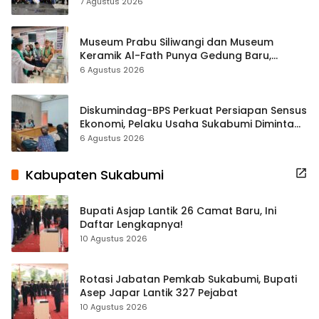
ASRI Lewat Aksi Bersih Masjid Agung
7 Agustus 2026
Museum Prabu Siliwangi dan Museum
Keramik Al-Fath Punya Gedung Baru,
Hampir 500 Koleksi Dipisahkan
6 Agustus 2026
Diskumindag-BPS Perkuat Persiapan Sensus
Ekonomi, Pelaku Usaha Sukabumi Diminta
Terbuka Beri Data
6 Agustus 2026
Kabupaten Sukabumi
Bupati Asjap Lantik 26 Camat Baru, Ini
Daftar Lengkapnya!
10 Agustus 2026
Rotasi Jabatan Pemkab Sukabumi, Bupati
Asep Japar Lantik 327 Pejabat
10 Agustus 2026