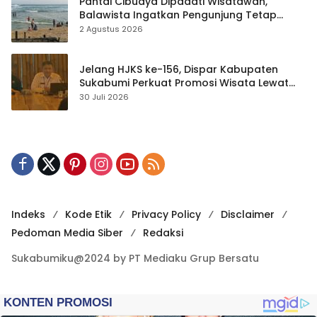
Pantai Cibuaya Dipadati Wisatawan,
Balawista Ingatkan Pengunjung Tetap
Waspada
2 Agustus 2026
Jelang HJKS ke-156, Dispar Kabupaten
Sukabumi Perkuat Promosi Wisata Lewat
Publikasi Digital
30 Juli 2026
Indeks
Kode Etik
Privacy Policy
Disclaimer
Pedoman Media Siber
Redaksi
Sukabumiku@2024 by PT Mediaku Grup Bersatu