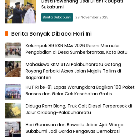
Desa Pawenang Usai Dilantik Bupati
Sukabumi
Berita Sukabumi
29 November 2025
Berita Banyak Dibaca Hari Ini
Kelompok 89 KKN MAs 2026 Resmi Memulai
Pengabdian di Desa Sumberbrantas, Kota Batu
Mahasiswa KKM STAI Palabuhanratu Gotong
Royong Perbaiki Akses Jalan Majelis Ta’lim di
Sagaranten
HUT RI ke-81, Lapas Warungkiara Bagikan 100 Paket
Bansos dan Gelar Cek Kesehatan Gratis
Diduga Rem Blong, Truk Colt Diesel Terperosok di
Jalur Cikidang–Palabuhanratu
Heri Gunawan dan Bawaslu Jabar Ajak Warga
Sukabumi Jadi Garda Pengawas Demokrasi