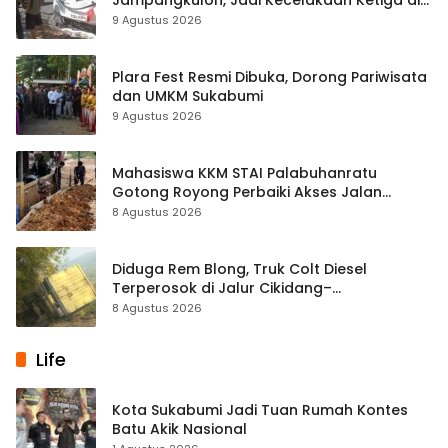
Titik yang Sama
9 Agustus 2026
Plara Fest Resmi Dibuka, Dorong Pariwisata
dan UMKM Sukabumi
9 Agustus 2026
Mahasiswa KKM STAI Palabuhanratu
Gotong Royong Perbaiki Akses Jalan
Majelis Ta’lim di Sagaranten
8 Agustus 2026
Diduga Rem Blong, Truk Colt Diesel
Terperosok di Jalur Cikidang–
Palabuhanratu
8 Agustus 2026
Life
Kota Sukabumi Jadi Tuan Rumah Kontes
Batu Akik Nasional