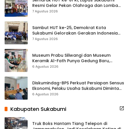
Resmi Gelar Pekan Olahraga dan Lomba
Tradisional
7 Agustus 2026
Sambut HUT ke-25, Demokrat Kota
Sukabumi Gelorakan Gerakan Indonesia
ASRI Lewat Aksi Bersih Masjid Agung
7 Agustus 2026
Museum Prabu Siliwangi dan Museum
Keramik Al-Fath Punya Gedung Baru,
Hampir 500 Koleksi Dipisahkan
6 Agustus 2026
Diskumindag-BPS Perkuat Persiapan Sensus
Ekonomi, Pelaku Usaha Sukabumi Diminta
Terbuka Beri Data
6 Agustus 2026
Kabupaten Sukabumi
Truk Boks Hantam Tiang Telepon di
Jampangkulon, Jadi Kecelakaan Ketiga di