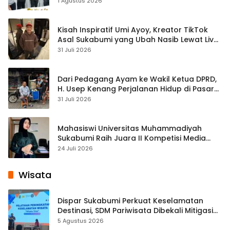
1 Agustus 2026
Kisah Inspiratif Umi Ayoy, Kreator TikTok
Asal Sukabumi yang Ubah Nasib Lewat Live
Streaming
31 Juli 2026
Dari Pedagang Ayam ke Wakil Ketua DPRD,
H. Usep Kenang Perjalanan Hidup di Pasar
Cisaat
31 Juli 2026
Mahasiswi Universitas Muhammadiyah
Sukabumi Raih Juara II Kompetisi Media
Pembelajaran Digital Tingkat Internasional
24 Juli 2026
Wisata
Dispar Sukabumi Perkuat Keselamatan
Destinasi, SDM Pariwisata Dibekali Mitigasi
hingga Teknik Evakuasi
5 Agustus 2026