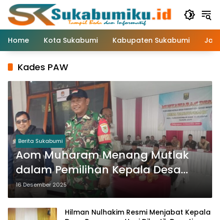
Langsung
ke
konten
Home
Kota Sukabumi
Kabupaten Sukabumi
Jaw
Kades PAW
Berita Sukabumi
Aom Muharam Menang Mutlak
dalam Pemilihan Kepala Desa
PAW Tanjungsari
16 Desember 2025
Hilman Nulhakim Resmi Menjabat Kepala