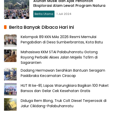
Alunan Musik dan Ajak Penonton
Eksplorasi Alam Lewat Program Natura
Berita Utama
1 Juli 2024
Berita Banyak Dibaca Hari Ini
Kelompok 89 KKN MAs 2026 Resmi Memulai
Pengabdian di Desa Sumberbrantas, Kota Batu
Mahasiswa KKM STAI Palabuhanratu Gotong
Royong Perbaiki Akses Jalan Majelis Ta’lim di
Sagaranten
Dadang Hermawan Serahkan Bantuan Seragam
Paskibraka Kecamatan Ciracap
HUT RI ke-81, Lapas Warungkiara Bagikan 100 Paket
Bansos dan Gelar Cek Kesehatan Gratis
Diduga Rem Blong, Truk Colt Diesel Terperosok di
Jalur Cikidang–Palabuhanratu