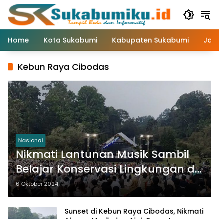
Langsung
ke
konten
Home
Kota Sukabumi
Kabupaten Sukabumi
Jaw
Kebun Raya Cibodas
Nasional
Nikmati Lantunan Musik Sambil
Belajar Konservasi Lingkungan di
Konser Sunset di Kebun Raya
6 Oktober 2024
Cibodas
Sunset di Kebun Raya Cibodas, Nikmati