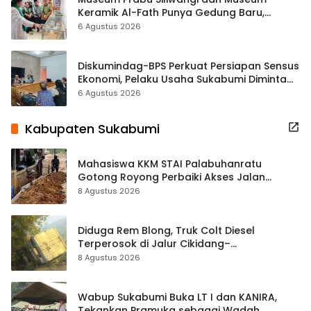
Keramik Al-Fath Punya Gedung Baru,
Hampir 500 Koleksi Dipisahkan
6 Agustus 2026
Diskumindag-BPS Perkuat Persiapan Sensus
Ekonomi, Pelaku Usaha Sukabumi Diminta
Terbuka Beri Data
6 Agustus 2026
Kabupaten Sukabumi
Mahasiswa KKM STAI Palabuhanratu
Gotong Royong Perbaiki Akses Jalan
Majelis Ta’lim di Sagaranten
8 Agustus 2026
Diduga Rem Blong, Truk Colt Diesel
Terperosok di Jalur Cikidang–
Palabuhanratu
8 Agustus 2026
Wabup Sukabumi Buka LT I dan KANIRA,
Tekankan Pramuka sebagai Wadah