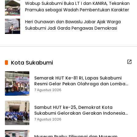
Wabup Sukabumi Buka LT I dan KANIRA, Tekankan
Pramuka sebagai Wadah Pembentukan Karakter
Heri Gunawan dan Bawaslu Jabar Ajak Warga
Sukabumi Jadi Garda Pengawas Demokrasi
Kota Sukabumi
Semarak HUT Ke-81 RI, Lapas Sukabumi
Resmi Gelar Pekan Olahraga dan Lomba
Tradisional
7 Agustus 2026
Sambut HUT ke-25, Demokrat Kota
Sukabumi Gelorakan Gerakan Indonesia
ASRI Lewat Aksi Bersih Masjid Agung
7 Agustus 2026
Museum Prabu Siliwangi dan Museum