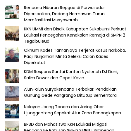
Rencana Hiburan Reggae di Purwasedar
Dipersoalkan, Dadang Hermawan Turun
Memfasilitasi Musyawarah
KKN UMMI dan Disdik Kabupaten Sukabumi Perkuat
Edukasi Pencegahan Kenakalan Remaja di SMPN 2
Tegalbuleud
Oknum Kades Tamanjaya Terjerat Kasus Narkoba,
Paoji Nurjaman Minta Seleksi Calon Kades
Diperketat
KDM Respons Santai Konten Nyeleneh DJ Doni,
Salim Dower dan Cepot Kevin
Alun-alun Suryakencana Terbakar, Pendakian
Gunung Gede Pangrango Ditutup Sementara
Nelayan Jaring Tanam dan Jaring Obor
Ujunggenteng Sepakat Atur Zona Penangkapan
BPBD dan Mahasiswa KKN Edukasi Mitigasi
Bencana ke Ratusan Siswa SMPN 1 Simpenan