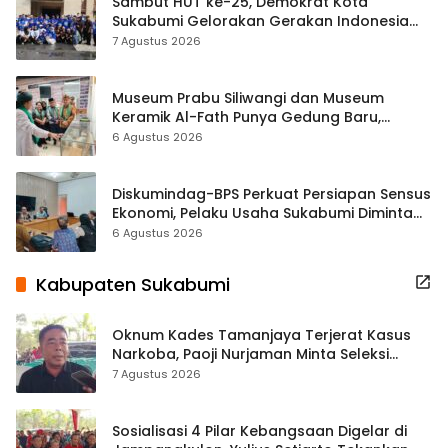
Sambut HUT ke-25, Demokrat Kota
Sukabumi Gelorakan Gerakan Indonesia
ASRI Lewat Aksi Bersih Masjid Agung
7 Agustus 2026
Museum Prabu Siliwangi dan Museum
Keramik Al-Fath Punya Gedung Baru,
Hampir 500 Koleksi Dipisahkan
6 Agustus 2026
Diskumindag-BPS Perkuat Persiapan Sensus
Ekonomi, Pelaku Usaha Sukabumi Diminta
Terbuka Beri Data
6 Agustus 2026
Kabupaten Sukabumi
Oknum Kades Tamanjaya Terjerat Kasus
Narkoba, Paoji Nurjaman Minta Seleksi
Calon Kades Diperketat
7 Agustus 2026
Sosialisasi 4 Pilar Kebangsaan Digelar di