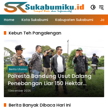
Langsung
ke
konten
Home
Kota Sukabumi
Kabupaten Sukabumi
Jaw
Kebun Teh Pangalengan
Berita Utama
Polresta Bandung Usut Dalang
Penebangan Liar 150 Hektar
Kebun Teh di Pangalengan
1 Desember 2025
Berita Banyak Dibaca Hari Ini