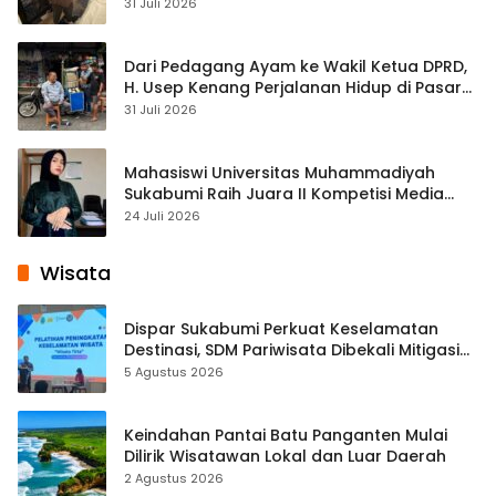
Streaming
31 Juli 2026
Dari Pedagang Ayam ke Wakil Ketua DPRD,
H. Usep Kenang Perjalanan Hidup di Pasar
Cisaat
31 Juli 2026
Mahasiswi Universitas Muhammadiyah
Sukabumi Raih Juara II Kompetisi Media
Pembelajaran Digital Tingkat Internasional
24 Juli 2026
Wisata
Dispar Sukabumi Perkuat Keselamatan
Destinasi, SDM Pariwisata Dibekali Mitigasi
hingga Teknik Evakuasi
5 Agustus 2026
Keindahan Pantai Batu Panganten Mulai
Dilirik Wisatawan Lokal dan Luar Daerah
2 Agustus 2026