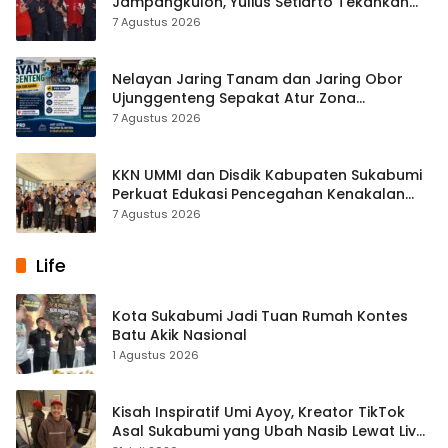
Jampangkulon, Yulius Setiarto Tekankan
Pentingnya Persatuan
7 Agustus 2026
Nelayan Jaring Tanam dan Jaring Obor
Ujunggenteng Sepakat Atur Zona
Penangkapan
7 Agustus 2026
KKN UMMI dan Disdik Kabupaten Sukabumi
Perkuat Edukasi Pencegahan Kenakalan
Remaja di SMPN 2 Tegalbuleud
7 Agustus 2026
Life
Kota Sukabumi Jadi Tuan Rumah Kontes
Batu Akik Nasional
1 Agustus 2026
Kisah Inspiratif Umi Ayoy, Kreator TikTok
Asal Sukabumi yang Ubah Nasib Lewat Live