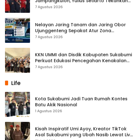
Jampangkulon, Yulius Setiarto Tekankan
Pentingnya Persatuan
7 Agustus 2026
Nelayan Jaring Tanam dan Jaring Obor
Ujunggenteng Sepakat Atur Zona
Penangkapan
7 Agustus 2026
KKN UMMI dan Disdik Kabupaten Sukabumi
Perkuat Edukasi Pencegahan Kenakalan
Remaja di SMPN 2 Tegalbuleud
7 Agustus 2026
Life
Kota Sukabumi Jadi Tuan Rumah Kontes
Batu Akik Nasional
1 Agustus 2026
Kisah Inspiratif Umi Ayoy, Kreator TikTok
Asal Sukabumi yang Ubah Nasib Lewat Live