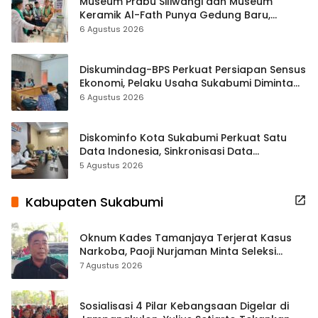
Museum Prabu Siliwangi dan Museum
Keramik Al-Fath Punya Gedung Baru,
Hampir 500 Koleksi Dipisahkan
6 Agustus 2026
Diskumindag-BPS Perkuat Persiapan Sensus
Ekonomi, Pelaku Usaha Sukabumi Diminta
Terbuka Beri Data
6 Agustus 2026
Diskominfo Kota Sukabumi Perkuat Satu
Data Indonesia, Sinkronisasi Data
Kewilayahan Dikebut
5 Agustus 2026
Kabupaten Sukabumi
Oknum Kades Tamanjaya Terjerat Kasus
Narkoba, Paoji Nurjaman Minta Seleksi
Calon Kades Diperketat
7 Agustus 2026
Sosialisasi 4 Pilar Kebangsaan Digelar di