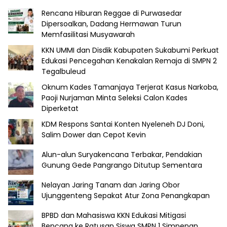
Rencana Hiburan Reggae di Purwasedar
Dipersoalkan, Dadang Hermawan Turun
Memfasilitasi Musyawarah
KKN UMMI dan Disdik Kabupaten Sukabumi Perkuat
Edukasi Pencegahan Kenakalan Remaja di SMPN 2
Tegalbuleud
Oknum Kades Tamanjaya Terjerat Kasus Narkoba,
Paoji Nurjaman Minta Seleksi Calon Kades
Diperketat
KDM Respons Santai Konten Nyeleneh DJ Doni,
Salim Dower dan Cepot Kevin
Alun-alun Suryakencana Terbakar, Pendakian
Gunung Gede Pangrango Ditutup Sementara
Nelayan Jaring Tanam dan Jaring Obor
Ujunggenteng Sepakat Atur Zona Penangkapan
BPBD dan Mahasiswa KKN Edukasi Mitigasi
Bencana ke Ratusan Siswa SMPN 1 Simpenan