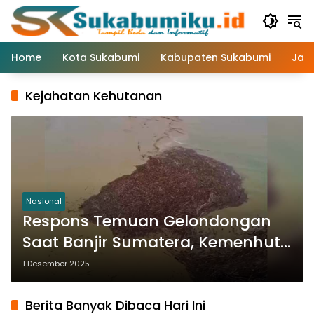
Langsung
ke
konten
Home
Kota Sukabumi
Kabupaten Sukabumi
Jaw
Kejahatan Kehutanan
Nasional
Respons Temuan Gelondongan
Saat Banjir Sumatera, Kemenhut
Ungkap Modus Canggih
1 Desember 2025
Pencucian Kayu Ilegal
Berita Banyak Dibaca Hari Ini