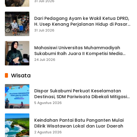
Streaming
31 Juli 2026
Dari Pedagang Ayam ke Wakil Ketua DPRD,
H. Usep Kenang Perjalanan Hidup di Pasar
Cisaat
31 Juli 2026
Mahasiswi Universitas Muhammadiyah
Sukabumi Raih Juara II Kompetisi Media
Pembelajaran Digital Tingkat Internasional
24 Juli 2026
Wisata
Dispar Sukabumi Perkuat Keselamatan
Destinasi, SDM Pariwisata Dibekali Mitigasi
hingga Teknik Evakuasi
5 Agustus 2026
Keindahan Pantai Batu Panganten Mulai
Dilirik Wisatawan Lokal dan Luar Daerah
2 Agustus 2026