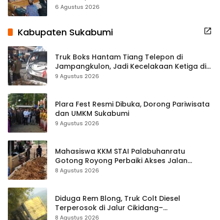
Terbuka Beri Data
6 Agustus 2026
Kabupaten Sukabumi
Truk Boks Hantam Tiang Telepon di
Jampangkulon, Jadi Kecelakaan Ketiga di
Titik yang Sama
9 Agustus 2026
Plara Fest Resmi Dibuka, Dorong Pariwisata
dan UMKM Sukabumi
9 Agustus 2026
Mahasiswa KKM STAI Palabuhanratu
Gotong Royong Perbaiki Akses Jalan
Majelis Ta’lim di Sagaranten
8 Agustus 2026
Diduga Rem Blong, Truk Colt Diesel
Terperosok di Jalur Cikidang–
Palabuhanratu
8 Agustus 2026