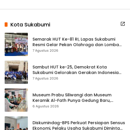
Kota Sukabumi
Semarak HUT Ke-81 RI, Lapas Sukabumi
Resmi Gelar Pekan Olahraga dan Lomba
Tradisional
7 Agustus 2026
Sambut HUT ke-25, Demokrat Kota
Sukabumi Gelorakan Gerakan Indonesia
ASRI Lewat Aksi Bersih Masjid Agung
7 Agustus 2026
Museum Prabu Siliwangi dan Museum
Keramik Al-Fath Punya Gedung Baru,
Hampir 500 Koleksi Dipisahkan
6 Agustus 2026
Diskumindag-BPS Perkuat Persiapan Sensus
Ekonomi, Pelaku Usaha Sukabumi Diminta