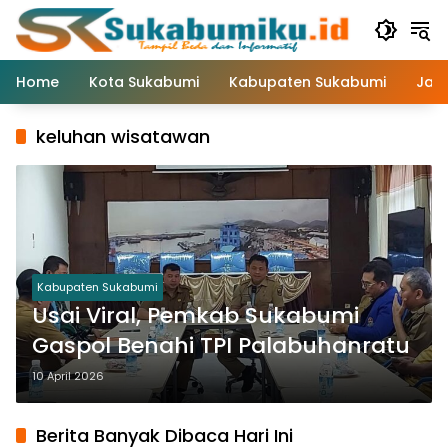
Langsung
ke
konten
Home
Kota Sukabumi
Kabupaten Sukabumi
Jaw
keluhan wisatawan
Kabupaten Sukabumi
Usai Viral, Pemkab Sukabumi
Gaspol Benahi TPI Palabuhanratu
10 April 2026
Berita Banyak Dibaca Hari Ini