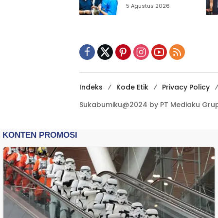
Sukabumi Ajak
5 Agustus 2026
Pemuda Perkuat
Nilai Kebangsaan
Indeks
Kode Etik
Privacy Policy
Sukabumiku@2024 by PT Mediaku Grup