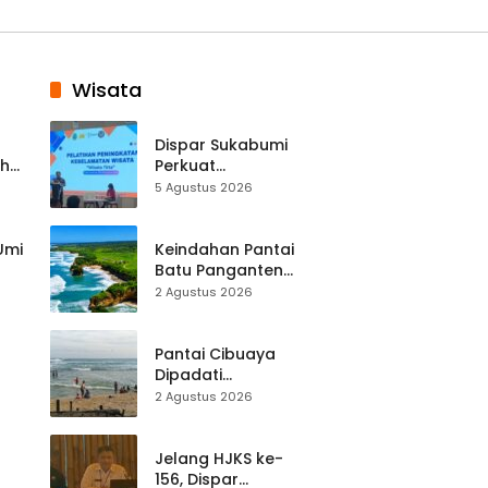
Wisata
Dispar Sukabumi
ah
Perkuat
k
Keselamatan
5 Agustus 2026
Destinasi, SDM
Pariwisata Dibekali
Mitigasi hingga
 Umi
Keindahan Pantai
Teknik Evakuasi
Batu Panganten
Mulai Dilirik
2 Agustus 2026
Wisatawan Lokal
at
dan Luar Daerah
Pantai Cibuaya
Dipadati
Wisatawan,
2 Agustus 2026
Balawista Ingatkan
p di
Pengunjung Tetap
Waspada
Jelang HJKS ke-
156, Dispar