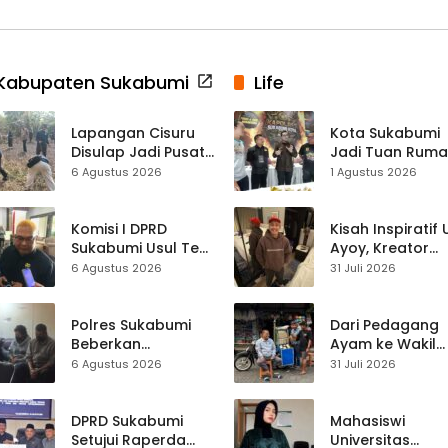
Kabupaten Sukabumi
Life
Lapangan Cisuru
Kota Sukabumi
Disulap Jadi Pusat
Jadi Tuan Rum
Perayaan HUT RI,
Kontes Batu Aki
6 Agustus 2026
1 Agustus 2026
Mahasiswa KKM
Nasional
dan Warga
Satukan Tenaga
Komisi I DPRD
Kisah Inspiratif
Sukabumi Usul Tes
Ayoy, Kreator
Rambut Jadi
TikTok Asal
6 Agustus 2026
31 Juli 2026
Syarat Calon
Sukabumi yang
Kades di Pilkades
Ubah Nasib Lew
2027
Live Streaming
Polres Sukabumi
Dari Pedagang
Beberkan
Ayam ke Wakil
Kronologi
Ketua DPRD, H.
6 Agustus 2026
31 Juli 2026
Diamankannya
Usep Kenang
Kades Tamanjaya
Perjalanan Hidu
dalam Kasus Sabu
Pasar Cisaat
DPRD Sukabumi
Mahasiswi
Setujui Raperda
Universitas