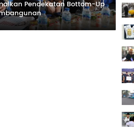
malkan Pendekatan Bottom-Up
embangunan