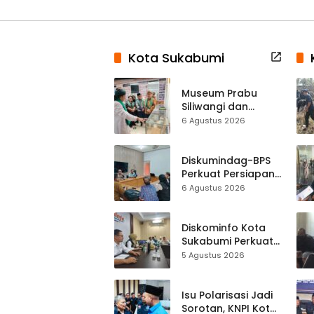
Kota Sukabumi
Museum Prabu
Siliwangi dan
Museum Keramik
6 Agustus 2026
Al-Fath Punya
Gedung Baru,
Hampir 500 Koleksi
Diskumindag-BPS
Dipisahkan
Perkuat Persiapan
Sensus Ekonomi,
6 Agustus 2026
Pelaku Usaha
Sukabumi Diminta
Terbuka Beri Data
Diskominfo Kota
Sukabumi Perkuat
Satu Data
5 Agustus 2026
Indonesia,
Sinkronisasi Data
Kewilayahan
Isu Polarisasi Jadi
Dikebut
Sorotan, KNPI Kota