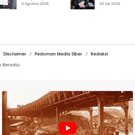
Disabilitas,
Muhammadiyah
6 Agustus 2026
24 Juli 2026
Perlindungan Hak
Sukabumi Raih
dan Akses Layanan
Juara II Kompeti
Diperkuat
Media
Pembelajaran
Digital Tingkat
Internasional
Disclaimer
Pedoman Media Siber
Redaksi
 Bersatu