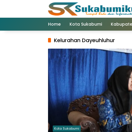
Langsung
ke
konten
Home
Kota Sukabumi
Kabupate
Kelurahan Dayeuhluhur
Kota Sukabumi