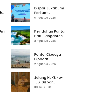
Dispar Sukabumi
ah
Perkuat
k
Keselamatan
5 Agustus 2026
Destinasi, SDM
Pariwisata Dibekali
Mitigasi hingga
 Umi
Keindahan Pantai
Teknik Evakuasi
Batu Panganten
Mulai Dilirik
2 Agustus 2026
Wisatawan Lokal
at
dan Luar Daerah
Pantai Cibuaya
Dipadati
Wisatawan,
2 Agustus 2026
Balawista Ingatkan
p di
Pengunjung Tetap
Waspada
Jelang HJKS ke-
156, Dispar
Kabupaten
30 Juli 2026
Sukabumi Perkuat
si
Promosi Wisata
Lewat Publikasi
Digital