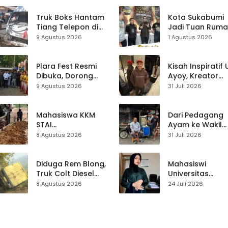
Truk Boks Hantam
Kota Sukabumi
Tiang Telepon di
Jadi Tuan Rum
Jampangkulon,
Kontes Batu Aki
9 Agustus 2026
1 Agustus 2026
Jadi Kecelakaan
Nasional
Ketiga di Titik yang
Sama
Plara Fest Resmi
Kisah Inspiratif
Dibuka, Dorong
Ayoy, Kreator
Pariwisata dan
TikTok Asal
9 Agustus 2026
31 Juli 2026
UMKM Sukabumi
Sukabumi yang
Ubah Nasib Lew
Live Streaming
Mahasiswa KKM
Dari Pedagang
STAI
Ayam ke Wakil
Palabuhanratu
Ketua DPRD, H.
8 Agustus 2026
31 Juli 2026
Gotong Royong
Usep Kenang
Perbaiki Akses
Perjalanan Hidu
Jalan Majelis Ta’lim
Pasar Cisaat
Diduga Rem Blong,
Mahasiswi
di Sagaranten
Truk Colt Diesel
Universitas
Terperosok di Jalur
Muhammadiyah
8 Agustus 2026
24 Juli 2026
Cikidang–
Sukabumi Raih
Palabuhanratu
Juara II Kompeti
Media
Pembelajaran