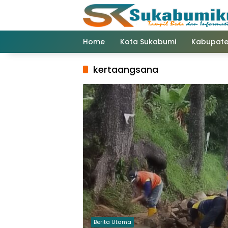
Langsung
ke
konten
Home
Kota Sukabumi
Kabupate
kertaangsana
Berita Utama