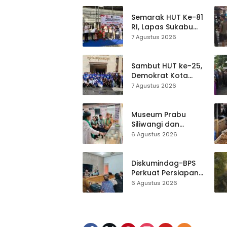
Semarak HUT Ke-81
RI, Lapas Sukabumi
Resmi Gelar Pekan
7 Agustus 2026
Olahraga dan
Lomba Tradisional
Sambut HUT ke-25,
Demokrat Kota
Sukabumi
7 Agustus 2026
Gelorakan
Gerakan Indonesia
ASRI Lewat Aksi
Museum Prabu
Bersih Masjid
Siliwangi dan
Agung
Museum Keramik
6 Agustus 2026
Al-Fath Punya
Gedung Baru,
Hampir 500 Koleksi
Diskumindag-BPS
Dipisahkan
Perkuat Persiapan
Sensus Ekonomi,
6 Agustus 2026
Pelaku Usaha
Sukabumi Diminta
Terbuka Beri Data