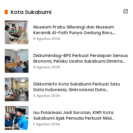
Kota Sukabumi
Museum Prabu Siliwangi dan Museum
Keramik Al-Fath Punya Gedung Baru,
Hampir 500 Koleksi Dipisahkan
6 Agustus 2026
Diskumindag-BPS Perkuat Persiapan Sensus
Ekonomi, Pelaku Usaha Sukabumi Diminta
Terbuka Beri Data
6 Agustus 2026
Diskominfo Kota Sukabumi Perkuat Satu
Data Indonesia, Sinkronisasi Data
Kewilayahan Dikebut
5 Agustus 2026
Isu Polarisasi Jadi Sorotan, KNPI Kota
Sukabumi Ajak Pemuda Perkuat Nilai
Kebangsaan
5 Agustus 2026