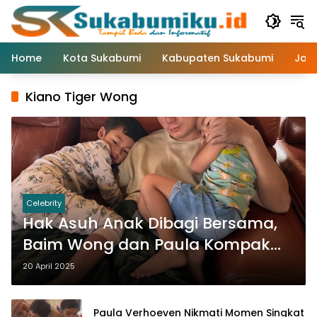
Langsung
ke
konten
Home
Kota Sukabumi
Kabupaten Sukabumi
Jaw
Kiano Tiger Wong
Celebrity
Hak Asuh Anak Dibagi Bersama,
Baim Wong dan Paula Kompak
Demi Kiano dan Kenzo
20 April 2025
Paula Verhoeven Nikmati Momen Singkat