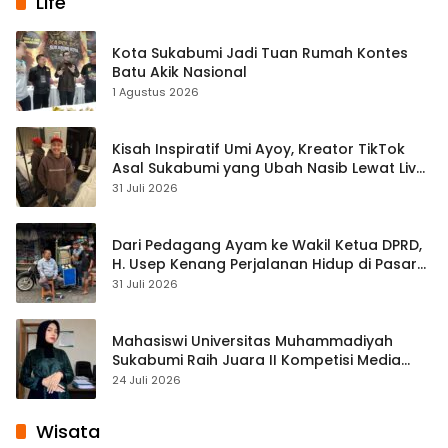
Life
Kota Sukabumi Jadi Tuan Rumah Kontes
Batu Akik Nasional
1 Agustus 2026
Kisah Inspiratif Umi Ayoy, Kreator TikTok
Asal Sukabumi yang Ubah Nasib Lewat Live
Streaming
31 Juli 2026
Dari Pedagang Ayam ke Wakil Ketua DPRD,
H. Usep Kenang Perjalanan Hidup di Pasar
Cisaat
31 Juli 2026
Mahasiswi Universitas Muhammadiyah
Sukabumi Raih Juara II Kompetisi Media
Pembelajaran Digital Tingkat Internasional
24 Juli 2026
Wisata