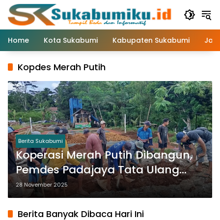
Langsung
ke
konten
Home
Kota Sukabumi
Kabupaten Sukabumi
Jaw
Kopdes Merah Putih
Berita Sukabumi
Koperasi Merah Putih Dibangun,
Pemdes Padajaya Tata Ulang
Fasilitas Desa
28 November 2025
Berita Banyak Dibaca Hari Ini