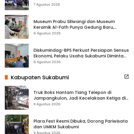
ASRI Lewat Aksi Bersih Masjid Agung
7 Agustus 2026
Museum Prabu Siliwangi dan Museum
Keramik Al-Fath Punya Gedung Baru,
Hampir 500 Koleksi Dipisahkan
6 Agustus 2026
Diskumindag-BPS Perkuat Persiapan Sensus
Ekonomi, Pelaku Usaha Sukabumi Diminta
Terbuka Beri Data
6 Agustus 2026
Kabupaten Sukabumi
Truk Boks Hantam Tiang Telepon di
Jampangkulon, Jadi Kecelakaan Ketiga di
Titik yang Sama
9 Agustus 2026
Plara Fest Resmi Dibuka, Dorong Pariwisata
dan UMKM Sukabumi
9 Agustus 2026