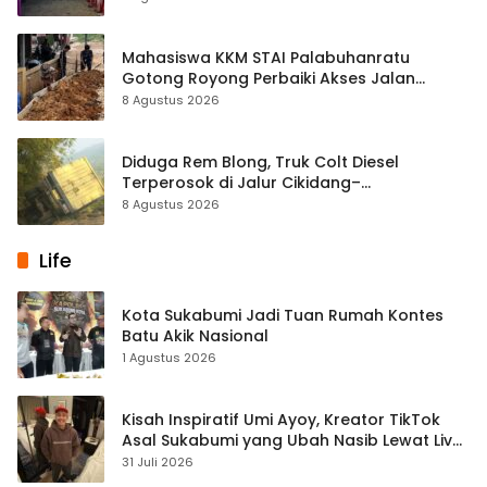
Mahasiswa KKM STAI Palabuhanratu
Gotong Royong Perbaiki Akses Jalan
Majelis Ta’lim di Sagaranten
8 Agustus 2026
Diduga Rem Blong, Truk Colt Diesel
Terperosok di Jalur Cikidang–
Palabuhanratu
8 Agustus 2026
Life
Kota Sukabumi Jadi Tuan Rumah Kontes
Batu Akik Nasional
1 Agustus 2026
Kisah Inspiratif Umi Ayoy, Kreator TikTok
Asal Sukabumi yang Ubah Nasib Lewat Live
Streaming
31 Juli 2026