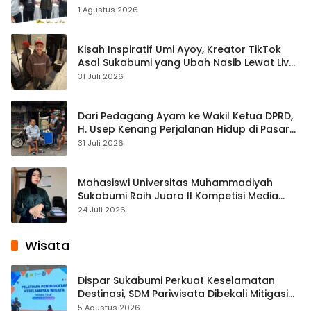
1 Agustus 2026
Kisah Inspiratif Umi Ayoy, Kreator TikTok
Asal Sukabumi yang Ubah Nasib Lewat Live
Streaming
31 Juli 2026
Dari Pedagang Ayam ke Wakil Ketua DPRD,
H. Usep Kenang Perjalanan Hidup di Pasar
Cisaat
31 Juli 2026
Mahasiswi Universitas Muhammadiyah
Sukabumi Raih Juara II Kompetisi Media
Pembelajaran Digital Tingkat Internasional
24 Juli 2026
Wisata
Dispar Sukabumi Perkuat Keselamatan
Destinasi, SDM Pariwisata Dibekali Mitigasi
hingga Teknik Evakuasi
5 Agustus 2026