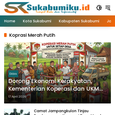
Langsung
ke
konten
Home
Kota Sukabumi
Kabupaten Sukabumi
Jaw
Koprasi Merah Putih
Ekbis
Dorong Ekonomi Kerakyatan,
Kementerian Koperasi dan UKM
Republik Indonesia Rekrut 30.000
17 April 2026
Manager Koperasi
Camat Jampangkulon Tinjau