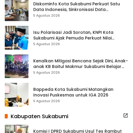
Diskominfo Kota Sukabumi Perkuat Satu
Data Indonesia, Sinkronisasi Data
Kewilayahan Dikebut
5 Agustus 2026
Isu Polarisasi Jadi Sorotan, KNPI Kota
Sukabumi Ajak Pemuda Perkuat Nilai
Kebangsaan
5 Agustus 2026
Kenalkan Mitigasi Bencana Sejak Dini, Anak-
anak KB Baitul Makmur Sukabumi Belajar
Lewat Boneka Tangan
5 Agustus 2026
Bappeda Kota Sukabumi Matangkan
Inovasi Puskesmas untuk IGA 2026
5 Agustus 2026
Kabupaten Sukabumi
Komisi I DPRD Sukabumi Usul Tes Rambut