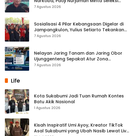
Narkoba, Paoji Nurjaman Minta Seleksi
Calon Kades Diperketat
7 Agustus 2026
Sosialisasi 4 Pilar Kebangsaan Digelar di
Jampangkulon, Yulius Setiarto Tekankan
Pentingnya Persatuan
7 Agustus 2026
Nelayan Jaring Tanam dan Jaring Obor
Ujunggenteng Sepakat Atur Zona
Penangkapan
7 Agustus 2026
Life
Kota Sukabumi Jadi Tuan Rumah Kontes
Batu Akik Nasional
1 Agustus 2026
Kisah Inspiratif Umi Ayoy, Kreator TikTok
Asal Sukabumi yang Ubah Nasib Lewat Live