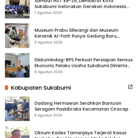
Sambut HUT ke-25, Demokrat Kota
Sukabumi Gelorakan Gerakan Indonesia
ASRI Lewat Aksi Bersih Masjid Agung
7 Agustus 2026
Museum Prabu Siliwangi dan Museum
Keramik Al-Fath Punya Gedung Baru,
Hampir 500 Koleksi Dipisahkan
6 Agustus 2026
Diskumindag-BPS Perkuat Persiapan Sensus
Ekonomi, Pelaku Usaha Sukabumi Diminta
Terbuka Beri Data
6 Agustus 2026
Kabupaten Sukabumi
Dadang Hermawan Serahkan Bantuan
Seragam Paskibraka Kecamatan Ciracap
8 Agustus 2026
Oknum Kades Tamanjaya Terjerat Kasus