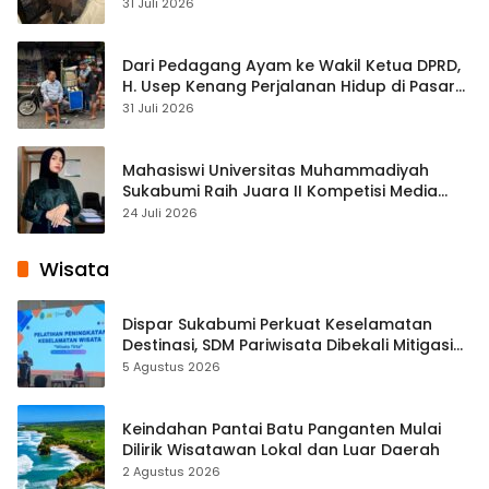
Streaming
31 Juli 2026
Dari Pedagang Ayam ke Wakil Ketua DPRD,
H. Usep Kenang Perjalanan Hidup di Pasar
Cisaat
31 Juli 2026
Mahasiswi Universitas Muhammadiyah
Sukabumi Raih Juara II Kompetisi Media
Pembelajaran Digital Tingkat Internasional
24 Juli 2026
Wisata
Dispar Sukabumi Perkuat Keselamatan
Destinasi, SDM Pariwisata Dibekali Mitigasi
hingga Teknik Evakuasi
5 Agustus 2026
Keindahan Pantai Batu Panganten Mulai
Dilirik Wisatawan Lokal dan Luar Daerah
2 Agustus 2026