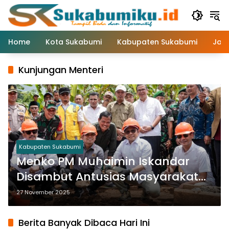
Langsung
ke
konten
Home
Kota Sukabumi
Kabupaten Sukabumi
Jaw
Kunjungan Menteri
Kabupaten Sukabumi
Menko PM Muhaimin Iskandar
Disambut Antusias Masyarakat
Desa Sukarame Sukabumi
27 November 2025
Berita Banyak Dibaca Hari Ini