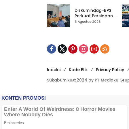
Gedung Baru,
Hampir 500 Koleksi
Diskumindag-BPS
Dipisahkan
Perkuat Persiapan
Sensus Ekonomi,
6 Agustus 2026
Pelaku Usaha
Sukabumi Diminta
Terbuka Beri Data
Indeks
Kode Etik
Privacy Policy
Sukabumiku@2024 by PT Mediaku Grup