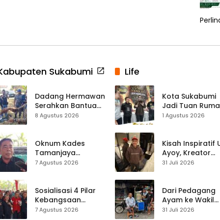
Perli
Kabupaten Sukabumi
Life
Dadang Hermawan
Kota Sukabumi
Serahkan Bantuan
Jadi Tuan Rum
Seragam
Kontes Batu Aki
8 Agustus 2026
1 Agustus 2026
Paskibraka
Nasional
Kecamatan
Ciracap
Oknum Kades
Kisah Inspiratif
Tamanjaya
Ayoy, Kreator
Terjerat Kasus
TikTok Asal
7 Agustus 2026
31 Juli 2026
Narkoba, Paoji
Sukabumi yang
Nurjaman Minta
Ubah Nasib Lew
Seleksi Calon
Live Streaming
Sosialisasi 4 Pilar
Dari Pedagang
Kades Diperketat
Kebangsaan
Ayam ke Wakil
Digelar di
Ketua DPRD, H.
7 Agustus 2026
31 Juli 2026
Jampangkulon,
Usep Kenang