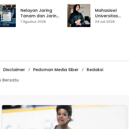
Yulius Setiarto
Perjalanan Hidu
Tekankan
Pasar Cisaat
Nelayan Jaring
Mahasiswi
Pentingnya
Tanam dan Jaring
Universitas
Persatuan
Obor
Muhammadiyah
7 Agustus 2026
24 Juli 2026
Ujunggenteng
Sukabumi Raih
Sepakat Atur Zona
Juara II Kompeti
Penangkapan
Media
Pembelajaran
Digital Tingkat
Internasional
Disclaimer
Pedoman Media Siber
Redaksi
 Bersatu