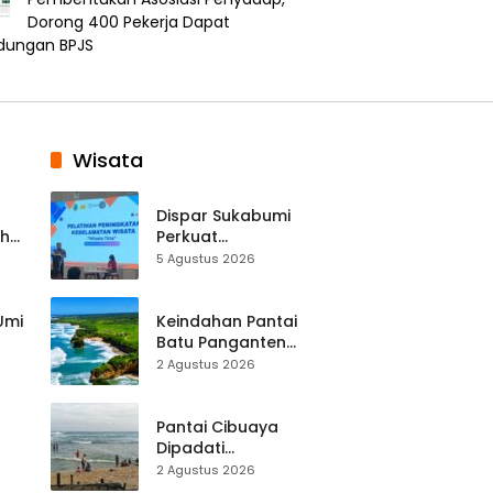
Dorong 400 Pekerja Dapat
ndungan BPJS
Wisata
Dispar Sukabumi
ah
Perkuat
k
Keselamatan
5 Agustus 2026
Destinasi, SDM
Pariwisata Dibekali
Mitigasi hingga
 Umi
Keindahan Pantai
Teknik Evakuasi
Batu Panganten
Mulai Dilirik
2 Agustus 2026
Wisatawan Lokal
at
dan Luar Daerah
Pantai Cibuaya
Dipadati
Wisatawan,
2 Agustus 2026
Balawista Ingatkan