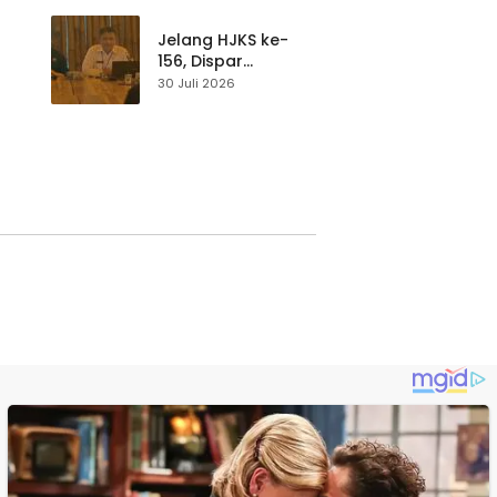
p di
Pengunjung Tetap
Waspada
Jelang HJKS ke-
156, Dispar
Kabupaten
30 Juli 2026
Sukabumi Perkuat
si
Promosi Wisata
Lewat Publikasi
Digital