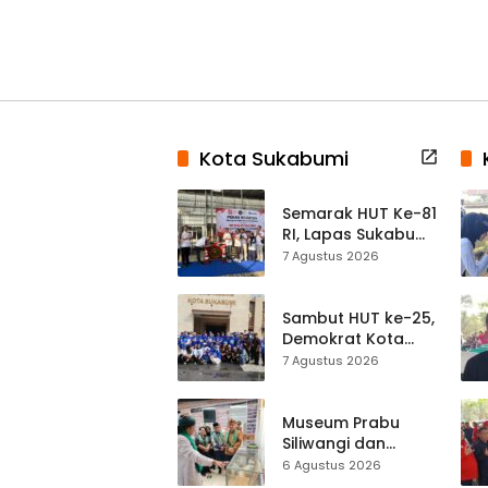
Kota Sukabumi
Semarak HUT Ke-81
RI, Lapas Sukabumi
Resmi Gelar Pekan
7 Agustus 2026
Olahraga dan
Lomba Tradisional
Sambut HUT ke-25,
Demokrat Kota
Sukabumi
7 Agustus 2026
Gelorakan
Gerakan Indonesia
ASRI Lewat Aksi
Museum Prabu
Bersih Masjid
Siliwangi dan
Agung
Museum Keramik
6 Agustus 2026
Al-Fath Punya