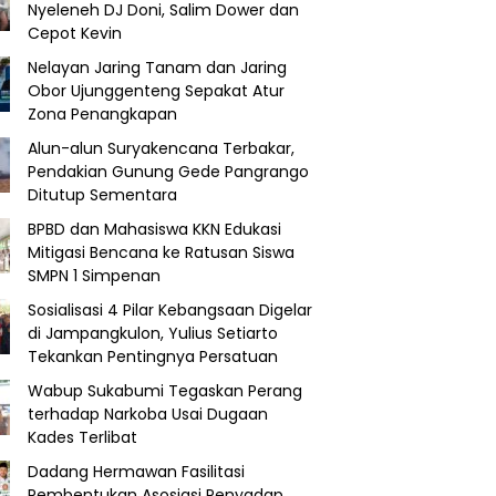
Nyeleneh DJ Doni, Salim Dower dan
Cepot Kevin
Nelayan Jaring Tanam dan Jaring
Obor Ujunggenteng Sepakat Atur
Zona Penangkapan
Alun-alun Suryakencana Terbakar,
Pendakian Gunung Gede Pangrango
Ditutup Sementara
BPBD dan Mahasiswa KKN Edukasi
Mitigasi Bencana ke Ratusan Siswa
SMPN 1 Simpenan
Sosialisasi 4 Pilar Kebangsaan Digelar
di Jampangkulon, Yulius Setiarto
Tekankan Pentingnya Persatuan
Wabup Sukabumi Tegaskan Perang
terhadap Narkoba Usai Dugaan
Kades Terlibat
Dadang Hermawan Fasilitasi
Pembentukan Asosiasi Penyadap,