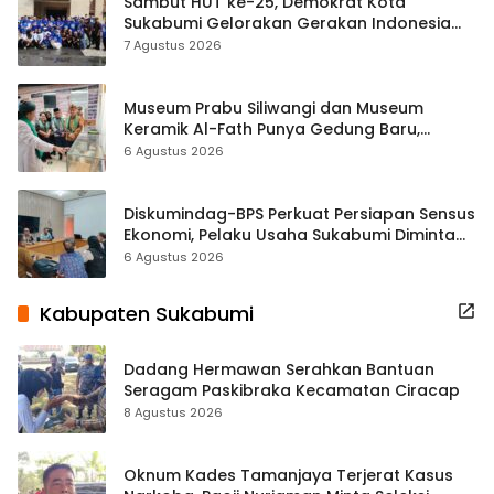
Sambut HUT ke-25, Demokrat Kota
Sukabumi Gelorakan Gerakan Indonesia
ASRI Lewat Aksi Bersih Masjid Agung
7 Agustus 2026
Museum Prabu Siliwangi dan Museum
Keramik Al-Fath Punya Gedung Baru,
Hampir 500 Koleksi Dipisahkan
6 Agustus 2026
Diskumindag-BPS Perkuat Persiapan Sensus
Ekonomi, Pelaku Usaha Sukabumi Diminta
Terbuka Beri Data
6 Agustus 2026
Kabupaten Sukabumi
Dadang Hermawan Serahkan Bantuan
Seragam Paskibraka Kecamatan Ciracap
8 Agustus 2026
Oknum Kades Tamanjaya Terjerat Kasus