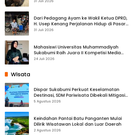
Streaming
31 Juli 2026
Dari Pedagang Ayam ke Wakil Ketua DPRD,
H. Usep Kenang Perjalanan Hidup di Pasar
Cisaat
31 Juli 2026
Mahasiswi Universitas Muhammadiyah
Sukabumi Raih Juara II Kompetisi Media
Pembelajaran Digital Tingkat Internasional
24 Juli 2026
Wisata
Dispar Sukabumi Perkuat Keselamatan
Destinasi, SDM Pariwisata Dibekali Mitigasi
hingga Teknik Evakuasi
5 Agustus 2026
Keindahan Pantai Batu Panganten Mulai
Dilirik Wisatawan Lokal dan Luar Daerah
2 Agustus 2026