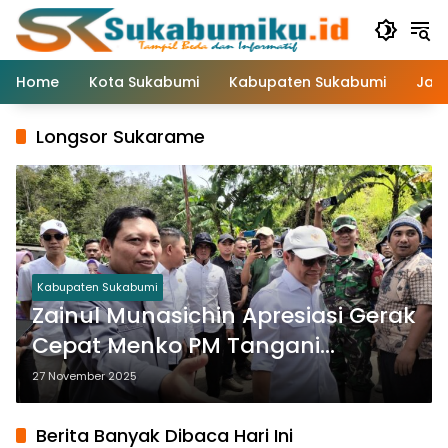
Langsung
ke
konten
Home
Kota Sukabumi
Kabupaten Sukabumi
Jaw
Longsor Sukarame
Kabupaten Sukabumi
Zainul Munasichin Apresiasi Gerak
Cepat Menko PM Tangani
Relokasi Korban Longsor
27 November 2025
Sukarame
Berita Banyak Dibaca Hari Ini