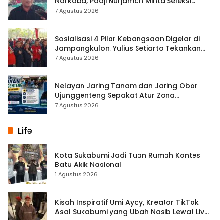
Narkoba, Paoji Nurjaman Minta Seleksi
Calon Kades Diperketat
7 Agustus 2026
Sosialisasi 4 Pilar Kebangsaan Digelar di
Jampangkulon, Yulius Setiarto Tekankan
Pentingnya Persatuan
7 Agustus 2026
Nelayan Jaring Tanam dan Jaring Obor
Ujunggenteng Sepakat Atur Zona
Penangkapan
7 Agustus 2026
Life
Kota Sukabumi Jadi Tuan Rumah Kontes
Batu Akik Nasional
1 Agustus 2026
Kisah Inspiratif Umi Ayoy, Kreator TikTok
Asal Sukabumi yang Ubah Nasib Lewat Live