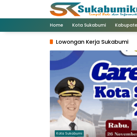
Langsung
ke
konten
Home
Kota Sukabumi
Kabupate
Lowongan Kerja Sukabumi
Kota Sukabumi