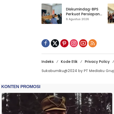
Gedung Baru,
Hampir 500 Koleksi
Diskumindag-BPS
Dipisahkan
Perkuat Persiapan
Sensus Ekonomi,
6 Agustus 2026
Pelaku Usaha
Sukabumi Diminta
Terbuka Beri Data
Indeks
Kode Etik
Privacy Policy
Sukabumiku@2024 by PT Mediaku Grup