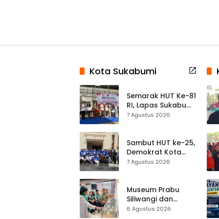
Kota Sukabumi
Semarak HUT Ke-81
RI, Lapas Sukabumi
Resmi Gelar Pekan
7 Agustus 2026
Olahraga dan
Lomba Tradisional
Sambut HUT ke-25,
Demokrat Kota
Sukabumi
7 Agustus 2026
Gelorakan
Gerakan Indonesia
ASRI Lewat Aksi
Museum Prabu
Bersih Masjid
Siliwangi dan
Agung
Museum Keramik
6 Agustus 2026
Al-Fath Punya