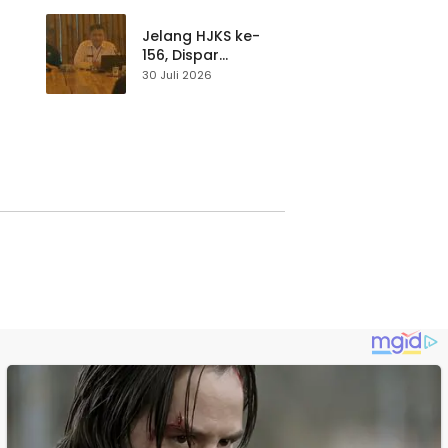
p di
Pengunjung Tetap
Waspada
Jelang HJKS ke-
156, Dispar
Kabupaten
30 Juli 2026
Sukabumi Perkuat
si
Promosi Wisata
Lewat Publikasi
Digital