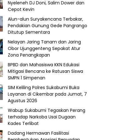
Nyeleneh DJ Doni, Salim Dower dan
Cepot Kevin
Alun-alun Suryakencana Terbakar,
Pendakian Gunung Gede Pangrango
Ditutup Sementara
Nelayan Jaring Tanam dan Jaring
Obor Ujunggenteng Sepakat Atur
Zona Penangkapan
BPBD dan Mahasiswa KKN Edukasi
Mitigasi Bencana ke Ratusan Siswa
SMPN 1 Simpenan
SIM Keliling Polres Sukabumi Buka
Layanan di Cikembar pada Jumat, 7
Agustus 2026
Wabup Sukabumi Tegaskan Perang
terhadap Narkoba Usai Dugaan
Kades Terlibat
Dadang Hermawan Fasilitasi
Pembentukan Asosiasi Penyadap,