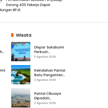
Dorong 400 Pekerja Dapat
ndungan BPJS
Wisata
Dispar Sukabumi
ah
Perkuat
k
Keselamatan
5 Agustus 2026
Destinasi, SDM
Pariwisata Dibekali
Mitigasi hingga
 Umi
Keindahan Pantai
Teknik Evakuasi
Batu Panganten
Mulai Dilirik
2 Agustus 2026
Wisatawan Lokal
at
dan Luar Daerah
Pantai Cibuaya
Dipadati
Wisatawan,
2 Agustus 2026
Balawista Ingatkan