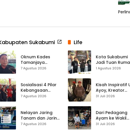
Perli
Kabupaten Sukabumi
Life
Oknum Kades
Kota Sukabumi
Tamanjaya
Jadi Tuan Rum
Terjerat Kasus
Kontes Batu Aki
7 Agustus 2026
1 Agustus 2026
Narkoba, Paoji
Nasional
Nurjaman Minta
Seleksi Calon
Sosialisasi 4 Pilar
Kisah Inspiratif
Kades Diperketat
Kebangsaan
Ayoy, Kreator
Digelar di
TikTok Asal
7 Agustus 2026
31 Juli 2026
Jampangkulon,
Sukabumi yang
Yulius Setiarto
Ubah Nasib Lew
Tekankan
Live Streaming
Nelayan Jaring
Dari Pedagang
Pentingnya
Tanam dan Jaring
Ayam ke Wakil
Persatuan
Obor
Ketua DPRD, H.
7 Agustus 2026
31 Juli 2026
Ujunggenteng
Usep Kenang