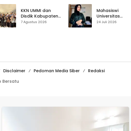
Sepakat Atur Zona
Perjalanan Hidu
Penangkapan
Pasar Cisaat
KKN UMMI dan
Mahasiswi
Disdik Kabupaten
Universitas
Sukabumi Perkuat
Muhammadiyah
7 Agustus 2026
24 Juli 2026
Edukasi
Sukabumi Raih
Pencegahan
Juara II Kompeti
Kenakalan Remaja
Media
di SMPN 2
Pembelajaran
Tegalbuleud
Digital Tingkat
Internasional
Disclaimer
Pedoman Media Siber
Redaksi
 Bersatu