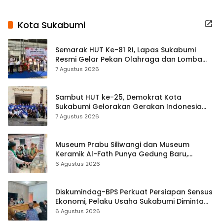
Kota Sukabumi
Semarak HUT Ke-81 RI, Lapas Sukabumi
Resmi Gelar Pekan Olahraga dan Lomba
Tradisional
7 Agustus 2026
Sambut HUT ke-25, Demokrat Kota
Sukabumi Gelorakan Gerakan Indonesia
ASRI Lewat Aksi Bersih Masjid Agung
7 Agustus 2026
Museum Prabu Siliwangi dan Museum
Keramik Al-Fath Punya Gedung Baru,
Hampir 500 Koleksi Dipisahkan
6 Agustus 2026
Diskumindag-BPS Perkuat Persiapan Sensus
Ekonomi, Pelaku Usaha Sukabumi Diminta
Terbuka Beri Data
6 Agustus 2026