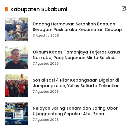
Kabupaten Sukabumi
Dadang Hermawan Serahkan Bantuan
Seragam Paskibraka Kecamatan Ciracap
8 Agustus 2026
Oknum Kades Tamanjaya Terjerat Kasus
Narkoba, Paoji Nurjaman Minta Seleksi
Calon Kades Diperketat
7 Agustus 2026
Sosialisasi 4 Pilar Kebangsaan Digelar di
Jampangkulon, Yulius Setiarto Tekankan
Pentingnya Persatuan
7 Agustus 2026
Nelayan Jaring Tanam dan Jaring Obor
Ujunggenteng Sepakat Atur Zona
Penangkapan
7 Agustus 2026