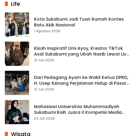
Life
Kota Sukabumi Jadi Tuan Rumah Kontes
Batu Akik Nasional
1 Agustus 2026
Kisah Inspiratif Umi Ayoy, Kreator TikTok
Asal Sukabumi yang Ubah Nasib Lewat Live
Streaming
31 Juli 2026
Dari Pedagang Ayam ke Wakil Ketua DPRD,
H. Usep Kenang Perjalanan Hidup di Pasar
Cisaat
31 Juli 2026
Mahasiswi Universitas Muhammadiyah
Sukabumi Raih Juara II Kompetisi Media
Pembelajaran Digital Tingkat Internasional
24 Juli 2026
Wisata