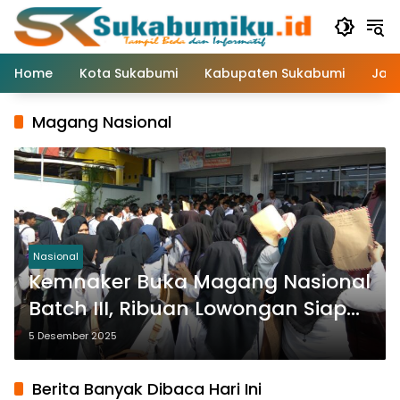
Langsung
ke
konten
Home
Kota Sukabumi
Kabupaten Sukabumi
Jaw
Magang Nasional
Nasional
Kemnaker Buka Magang Nasional
Batch III, Ribuan Lowongan Siap
Diperebutkan
5 Desember 2025
Berita Banyak Dibaca Hari Ini